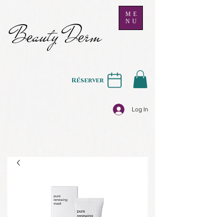
ME
NU
B
auty D
rm
e
e
Réserver
Log In