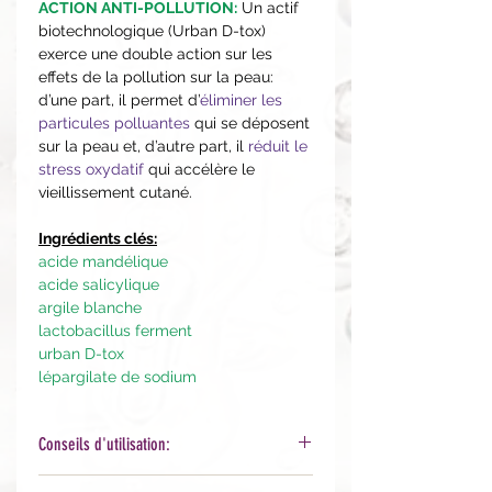
ACTION ANTI-POLLUTION:
Un actif
biotechnologique (Urban D-tox)
exerce une double action sur les
effets de la pollution sur la peau:
d’une part, il permet d’
éliminer les
particules polluantes
qui se déposent
sur la peau et, d’autre part, il
réduit le
stress oxydatif
qui accélère le
vieillissement cutané.
Ingrédients clés:
acide mandélique
acide salicylique
argile blanche
lactobacillus ferment
urban D-tox
lépargilate de sodium
Conseils d'utilisation:
1 à 2 fois par semaine, matin ou soir.