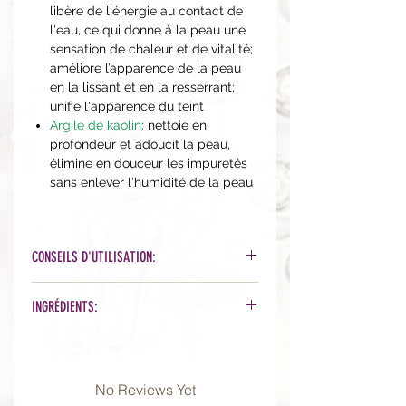
libère de l'énergie au contact de
l'eau, ce qui donne à la peau une
sensation de chaleur et de vitalité;
améliore l’apparence de la peau
en la lissant et en la resserrant;
unifie l'apparence du teint
Argile de kaolin
: nettoie en
profondeur et adoucit la peau,
élimine en douceur les impuretés
sans enlever l'humidité de la peau
CONSEILS D'UTILISATION:
VIDÉO D'UTILISATION:
INGRÉDIENTS:
https://youtu.be/auM7WM7JfVg
1 fois tous les 10 à 15 jours.
Zea Mays (Corn) Cob Powder*, Oryza
Versez 1 petite cuillère de poudre
Sativa (Rice) Powder, Kaolin Clay,
(environ 1 cuillère à café) dans le
Sodium Bicarbonate, Diatoma ceous
No Reviews Yet
capuchon extérieur. Incorporer
Earth, Sodium Cocoyl Isethionate,