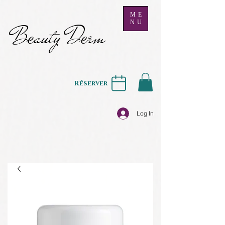
ME
NU
B
auty D
rm
e
e
Réserver
Log In