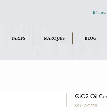
Réserv
TARIFS
MARQUES
BLOG
QiO2 Oil Co
SKU : QIO2OIL