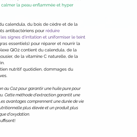
Possibilité d'ajouter
r
calmer la peau enflammée et hyper
d'application) dire
ou produits de bea
augmenter les effets
u calendula, du bois de cèdre et de la
s antibactériens pour
réduire
es signes d'irritation et uniformiser le teint
ras essentiels) pour réparer et nourrir la
lexe QiO2 contient du calendula, de la
usier, de la vitamine C naturelle, de la
in.
ien nutritif quotidien, dommages du
ves.
ion au Co2 pour garantir une huile pure pour
u. Cette méthode d'extraction garantit une
 Les avantages comprennent une durée de vie
tritionnelle plus élevée et un produit plus
sque d'oxydation.
uffisent!