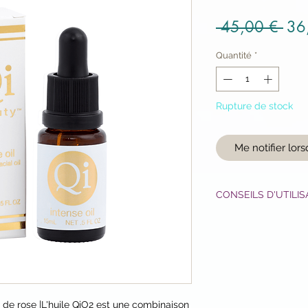
Prix
 45,00 € 
36
Quantité
*
Rupture de stock
Me notifier lors
CONSEILS D'UTILIS
Matin et soir et apr
gouttes directement
appliquez votre crèm
spray de lotion (ou
l'huile pour une meil
blog "
La routine bea
e de rose |L'huile QiO2 est une combinaison