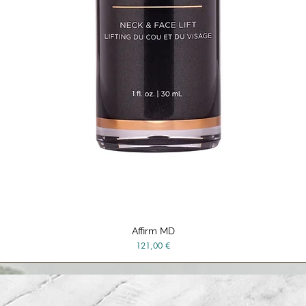
Affirm MD
Aperçu rapide
Prix
121,00 €