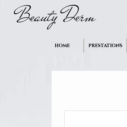
B
auty D
rm
e
e
HOME
PRESTATIONS