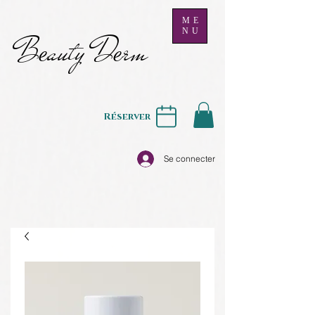
ME
NU
B
auty D
rm
e
e
Réserver
Se connecter