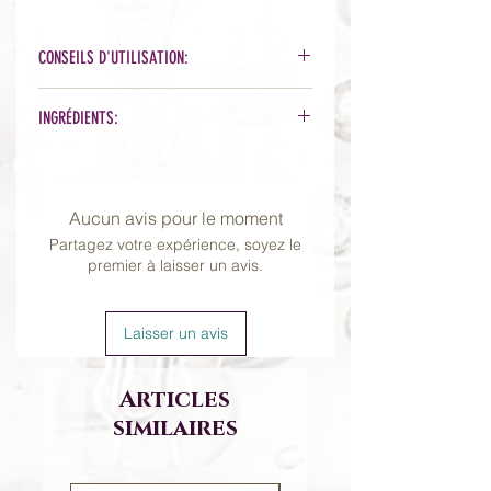
CONSEILS D'UTILISATION:
Sur visage nettoyé et après vos
INGRÉDIENTS:
sérums, appliquez une couche sur
l'ensemble du visage et du cou et
Organic Phytonutrient Blend™
laissez agir.
[Stone Crop Juice*, Aloe Juice*,
Pour une application plus légère,
Lemon Peel Extract*, Bearberry
Aucun avis pour le moment
mélangez une petite quantité de
Extract*, Jasmine Flower Extract*,
produit dans vos mains avec
Partagez votre expérience, soyez le
Lavender Flower Extract*, Calendula
premier à laisser un avis.
quelques gouttes d'eau. Pour une
Flower Extract*, Rice Extract*, Green
hydratation supplémentaire,
Tea Leaf Extract*, Rosemary Leaf
appliquez une couche plus épaisse
Extract*, Soybean Germ Extract*,
Laisser un avis
dans les zones sèches.
Chlorophyll* and Vegetable
Peut être utilisé matin et/ou soir.
Glycerin*], Corn Germ Oil*, Cetearyl
Pensez à appliquer une protection
Articles
Alcohol, Sodium Cetearyl Sulfate,
solaire la journée.
similaires
Shea Butter*, Vegetable Glycerin*,
Tara Tree Gum, Vegetable Glycerin,
Propanediol (from Corn), Stearic