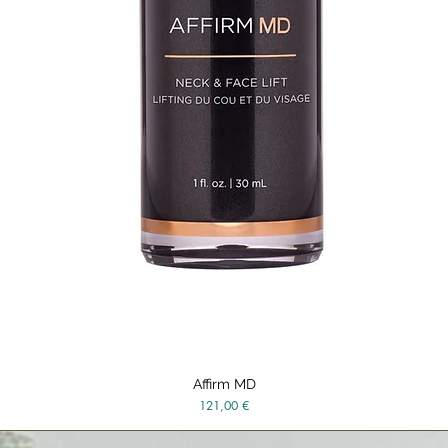
Affirm MD
Aperçu rapide
Prix
121,00 €