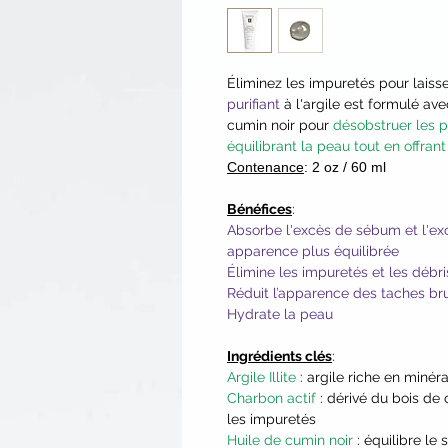
Éliminez les impuretés pour laisse
purifiant
à l'argile est formulé av
cumin noir pour
désobstruer les p
équilibrant la peau tout en offran
Contenance
: 2 oz / 60 ml
Bénéfices
:
Absorbe l'excès de sébum et l'e
apparence plus équilibrée
Élimine les impuretés et les débr
Réduit l’apparence des taches br
Hydrate la peau
Ingrédients clés
:
Argile Illite
: argile riche en minér
Charbon actif
: dérivé du bois de 
les impuretés
Huile de cumin noir
: équilibre le