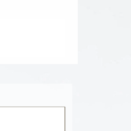
c Acid, Heptyl Glucoside, 1,2-
l Glycol, Tropolone,
rpe Oleracea (Acai) Fruit
mon (Lemon) Juice*, Malpighia
rry) Fruit Extract*, Emblica
ooseberry) Fruit Extract*,
Baobab) Fruit Extract*, Myrciaria
Fruit Extract*, Daucus Carota
 Extract*, Cocos Nucifera
ycium Barbarum (Goji) Fruit
ived Maltodextrin*, Vegetable
Acid (Alpha Lipoic Acid) And
me Q10)].