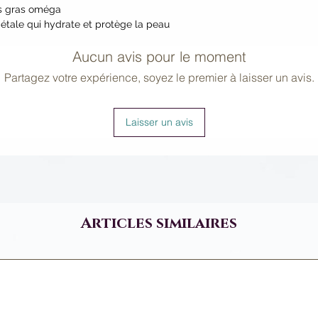
Salicylic Acid, Sorbi
es gras oméga
Hexanediol, Capryly
gétale qui hydrate et protège la peau
Biocomplex2TM [Eute
Extract*, Citrus Li
Aucun avis pour le moment
Glabra (Barbados Che
Partagez votre expérience, soyez le premier à laisser un avis.
Officinalis (Indian G
Adansonia Digitata (
Dubia (Camu Camu) 
Laisser un avis
Sativa (Carrot) Root
(Coconut) Water*, L
Extract*, Plant-Der
Glycerin*, Thioctic 
Ubiquinone (Coenzy
Articles similaires