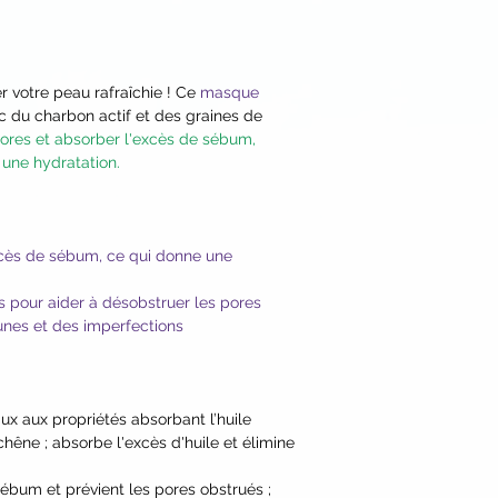
semaine.
Canina (Rosehip) Frui
Une légère sensatio
(Grapefruit) Peel E
refroidissement ou 
(Comfrey) Leaf Extra
rougeur passagère s
(Lavender) Flower E
r votre peau rafraîchie ! Ce
masque
ce produit, qui peu
ec du charbon actif et des graines de
(Horsetail) Extract*
propriétés de l'argi
ores et absorber l'excès de sébum,
Leaf Extract*, Calen
peau.
t une hydratation.
Cucumis Sativus (Cu
Ne convient pas aux 
Vulgaris (Beet) Roo
Glycerin*], Illite Cl
Acid, Helianthus An
xcès de sébum, ce qui donne une
Cetyl Alcohol, Stear
Simmondsia Chinensi
is pour aider à désobstruer les pores
Sativa (Black Seed) 
unes et des imperfections
Glyceryl Undecylena
Sinensis (Green Tea
Citrus Reticulata (M
Powder, Pelargoniu
aux aux propriétés absorbant l’huile
Flower Oil, Citrus 
chêne ; absorbe l'excès d'huile et élimine
Fruit Oil, Potassiu
(Lemongrass) Oil, Cit
 sébum et prévient les pores obstrués ;