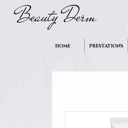
B
auty D
rm
e
e
HOME
PRESTATIONS