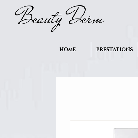
B
auty D
rm
e
e
HOME
PRESTATIONS