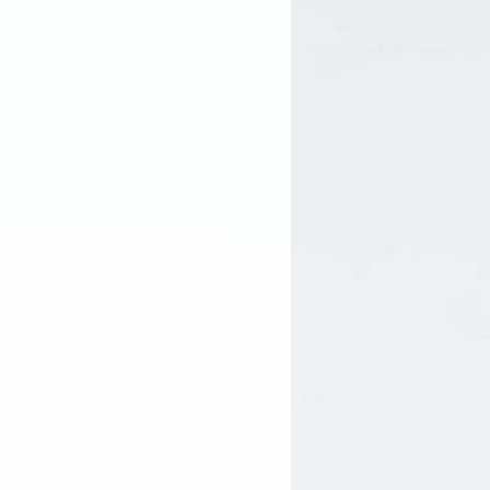
illus Ferment, Alteromonas
tylene Glycol, Behenyl Alcohol,
, Poloxamer 185, Hectorite,
se, Menthyl Lactate, Xanthan
erin, Maltodextrin,
19140, CI 42051.