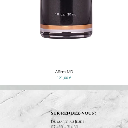
Affirm MD
Aperçu rapide
Prix
121,00 €
sur rendez-vous :
Du mardi au Jeudi :
07h30 - 21h30