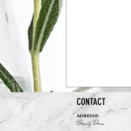
CONTACT
Adresse:
B
auty D
rm
e
e