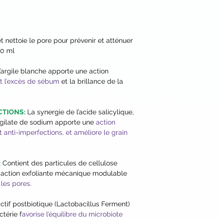
Cellulose, Lactobac
Ferment Extract, Bu
Arachidyl Glucoside
Hydroxyethylcellulo
et nettoie le pore pour prévenir et atténuer
Gum, Ethylhexylglyc
00 ml
Phenoxyethanol, CI 
’argile blanche apporte une action
t l’excès de sébum
et la brillance de la
CTIONS:
La synergie de l’acide salicylique,
rgilate de sodium apporte une
action
 anti-imperfections, et améliore le grain
:
Contient des particules de cellulose
 action exfoliante mécanique modulable
 les pores.
tif postbiotique (Lactobacillus Ferment)
térie f
avorise l’équilibre du microbiote