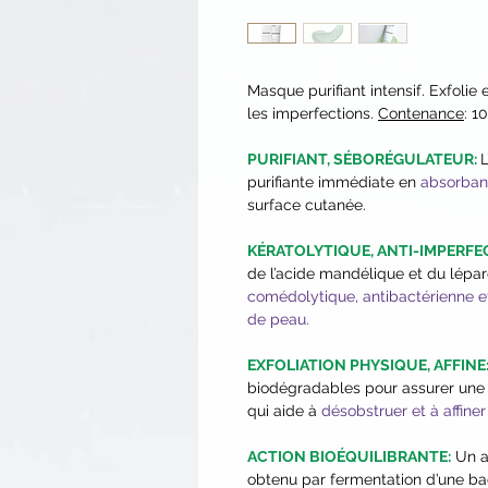
Masque purifiant intensif. Exfolie 
les imperfections.
Contenance
: 1
PURIFIANT, SÉBORÉGULATEUR:
L
purifiante immédiate en
absorban
surface cutanée.
KÉRATOLYTIQUE, ANTI-IMPERFE
de l’acide mandélique et du lépa
comédolytique, antibactérienne et
de peau.
EXFOLIATION PHYSIQUE, AFFINE
biodégradables pour assurer une
qui aide à
désobstruer et à affiner
ACTION BIOÉQUILIBRANTE:
Un ac
obtenu par fermentation d’une bac