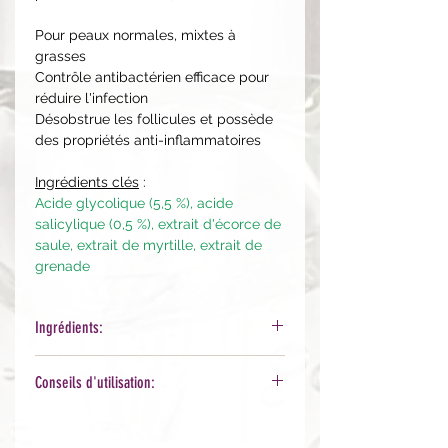
Pour peaux normales, mixtes à
grasses
Contrôle antibactérien efficace pour
réduire l'infection
Désobstrue les follicules et possède
des propriétés anti-inflammatoires
Ingrédients clés
:
Acide glycolique (5,5 %), acide
salicylique (0,5 %), extrait d'écorce de
saule, extrait de myrtille, extrait de
grenade
Ingrédients:
Deionized Water (Aqua), Glycolic
Conseils d'utilisation:
Acid, Niacinamide, Curcuma Longa
(Curcumi-
Le soir: sur peau nettoyée, prélever 2
noids), SD Alcohol 40, Vaccinium
à 3 pompes et masser le visage et le