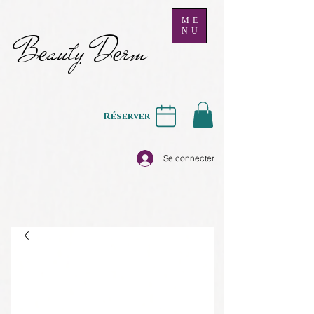
ME
NU
B
auty D
rm
e
e
Réserver
Se connecter