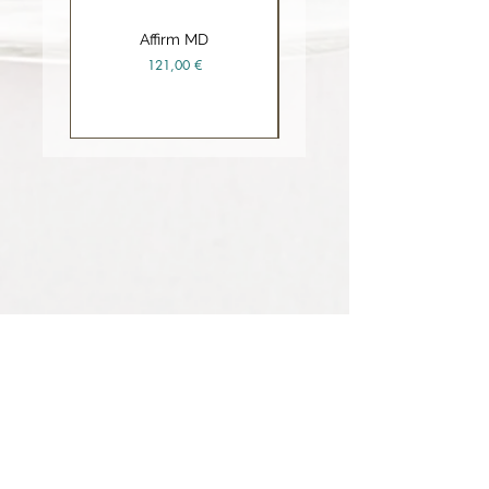
Affirm MD
Ceramide Repair Balm
Prix
121,00 €