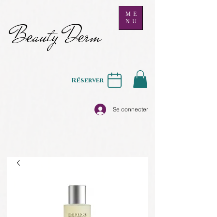
ME
NU
B
auty D
rm
e
e
Réserver
Se connecter