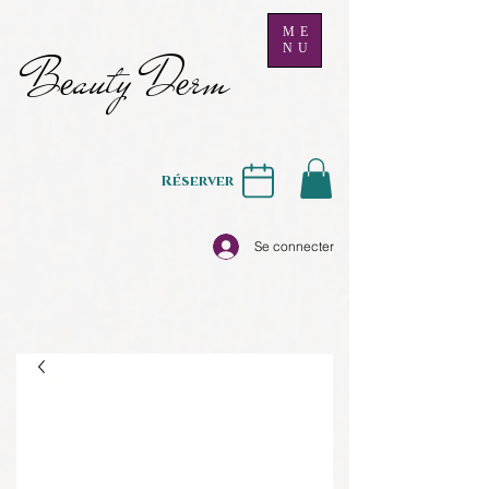
ME
NU
B
auty D
rm
e
e
Réserver
Se connecter