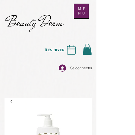
ME
NU
B
auty D
rm
e
e
Réserver
Se connecter