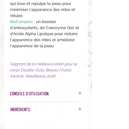
qui lisse et repulpe la peau pour
minimiser l'apparence des rides et
ridules
BioComplex
: un booster
d'antioxydants, de Coenzyme Q10 et
d'Acide Alpha Lipoïque pour réduire
l'apparence des rides et améliorer
l'apparence de la peau
Gagnant de la meilleure lotion pour le
corps Double-Duty, Beauty Choice
Awards, NewBeauty 2016
CONSEILS D'UTILISATION:
Matin et/ou soir, appliquez une petite
INGRÉDIENTS:
quantité sur une peau nettoyée.
Massez et laissez agir. Ne pas utiliser
Organic Phytonutrient Blend™ [Aloe
sur une peau lésée ou irritée.
Juice*, Kakadu Plum Juice*, Sour