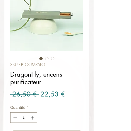
SKU : BLOOMPALO
DragonFly, encens
purificateur
Prix original
Prix promotionnel
 26,50 € 
22,53 €
Quantité
*