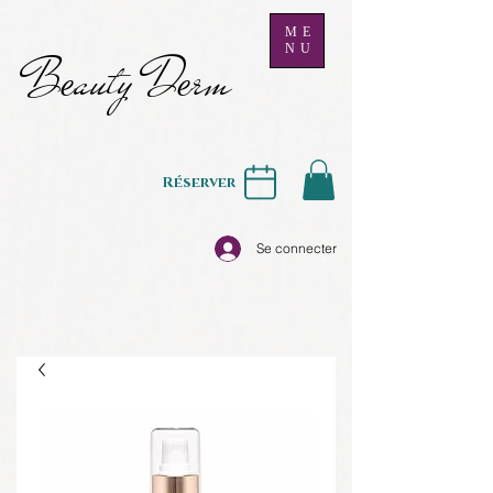
ME
NU
B
auty D
rm
e
e
Réserver
Se connecter