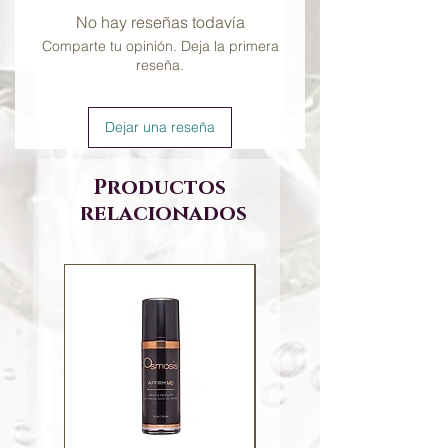
brosse en mouvements circulaires
No hay reseñas todavía
pendant 30 secondes minimum par
Comparte tu opinión. Deja la primera
zone (environ 2-3min au total).
reseña.
Conseillé 1 fois par semaine.
Parfait pendant le shampoing ou
avec une huile.
Dejar una reseña
Productos
relacionados