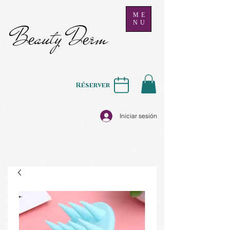
ME
NU
B
auty D
rm
e
e
Réserver
Iniciar sesión