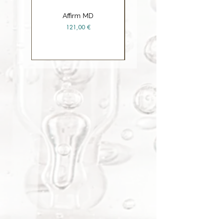
Affirm MD
Ceramide Repair Balm
Precio
121,00 €