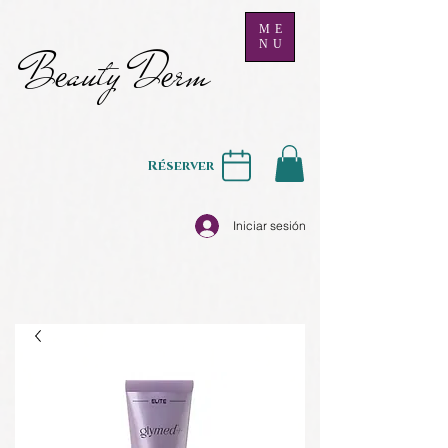
ME
NU
B
auty D
rm
e
e
Réserver
Iniciar sesión