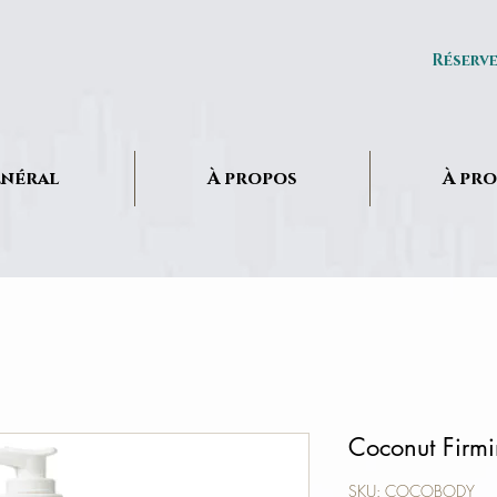
Réserv
néral
À propos
À pr
Coconut Firmi
SKU: COCOBODY