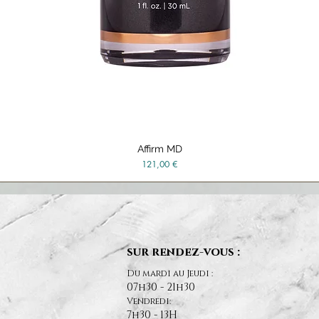
Affirm MD
Vista rápida
Precio
121,00 €
sur rendez-vous :
Du mardi au Jeudi :
07h30 - 21h30
Vendredi:
7h30 - 13H