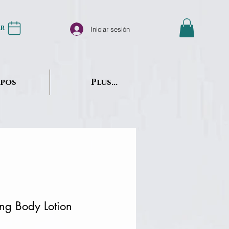
er
Iniciar sesión
opos
Plus...
ng Body Lotion