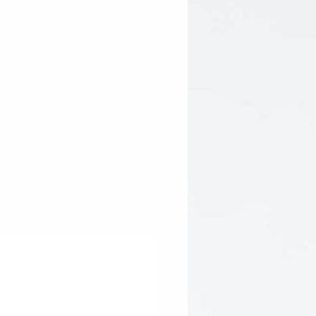
edients from controlled
n