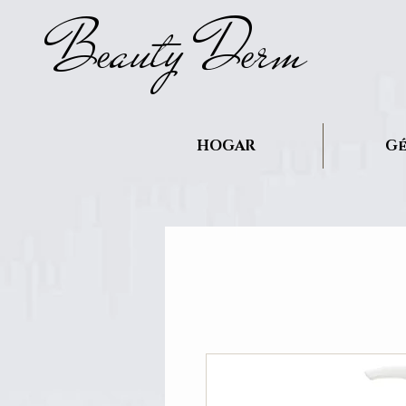
B
auty D
rm
e
e
HOGAR
Gé