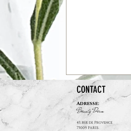
CONTACT
Adresse:
B
auty D
rm
e
e
43, rue de Provence
75009 PARIS