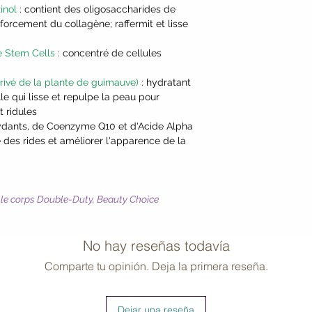
tinol
: contient des oligosaccharides de
**Biodynamic® ingr
nforcement du collagène; raffermit et lisse
Demeter productio
e Stem Cells
: concentré de cellules
rivé de la plante de guimauve)
: hydratant
le qui lisse et repulpe la peau pour
t ridules
xydants, de Coenzyme Q10 et d'Acide Alpha
 des rides et améliorer l'apparence de la
r le corps Double-Duty, Beauty Choice
No hay reseñas todavía
Comparte tu opinión. Deja la primera reseña.
Dejar una reseña