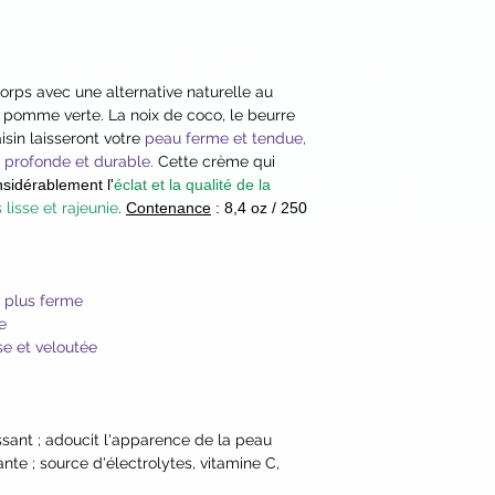
Extract*, Wild Yam 
Extract*, Guar Gum*
Germ Extract*, Citri
Tapioca)* and Citrus
orps avec une alternative naturelle au
Vegetable Glycerin*
e pomme verte. La noix de coco, le beurre
Cetearyl Sulfate, Gl
aisin laisseront votre
peau ferme et tendue,
Glycerin, Tara Tree 
 profonde et durable.
Cette crème qui
Chicory Root Oligos
sidérablement l'
éclat et la qualité de la
Marshmallow Root E
 lisse et rajeunie
.
Contenance
: 8,4 oz / 250
Extract, Castor Oil,
Alcohol, Dehydroace
Acid, Xanthan Gum,
Sorbate, Corn-Deri
 plus ferme
Sesquistearate, Sod
e
Fruit Cell Culture Ex
se et veloutée
Soy Lecithin, Bioco
Barbados Cherry*, 
Camu Camu*, Carrot
ssant ; adoucit l'apparence de la peau
Tapioca Starch (fro
iante ; source d'électrolytes, vitamine C,
Acid and Coenzyme 
*Certified Organic I