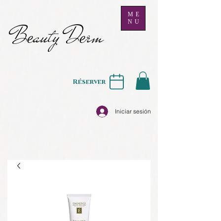
ME
NU
B
auty D
rm
e
e
Réserver
Iniciar sesión