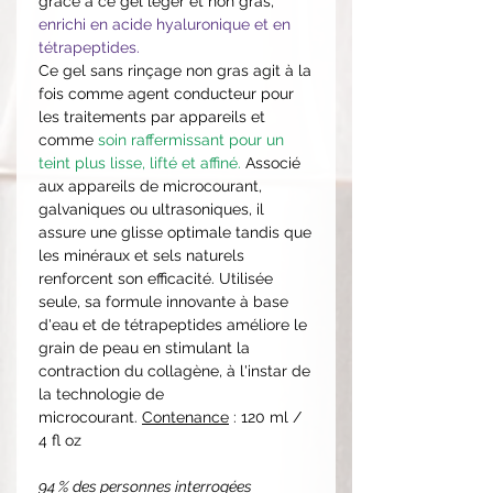
grâce à ce gel léger et non gras,
enrichi en acide hyaluronique et en
tétrapeptides.
Ce gel sans rinçage non gras agit à la
fois comme agent conducteur pour
les traitements par appareils et
comme
soin raffermissant pour un
teint plus lisse, lifté et affiné.
Associé
aux appareils de microcourant,
galvaniques ou ultrasoniques, il
assure une glisse optimale tandis que
les minéraux et sels naturels
renforcent son efficacité. Utilisée
seule, sa formule innovante à base
d'eau et de tétrapeptides améliore le
grain de peau en stimulant la
contraction du collagène, à l'instar de
la technologie de
microcourant.
Contenance
: 120 ml /
4 fl oz
94 % des personnes interrogées