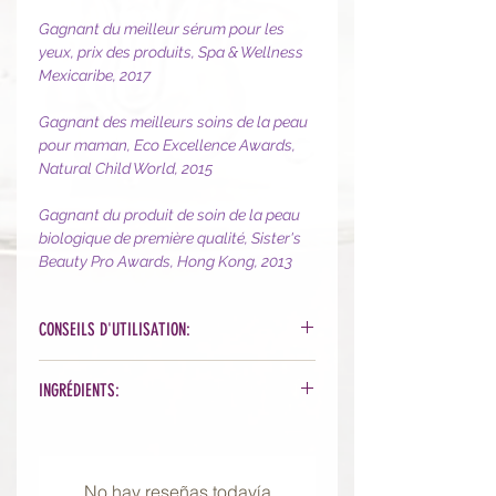
Gagnant du meilleur sérum pour les
yeux, prix des produits, Spa & Wellness
Mexicaribe, 2017
Gagnant des meilleurs soins de la peau
pour maman, Eco Excellence Awards,
Natural Child World, 2015
Gagnant du produit de soin de la peau
biologique de première qualité, Sister's
Beauty Pro Awards, Hong Kong, 2013
CONSEILS D'UTILISATION:
Appliquez matin et/ou soir
INGRÉDIENTS:
l'équivalent d'un grain de riz sous
chaque oeil et faites pénétrer par de
Coconut Water, Natural Retinol
légers lissages. Ne pas rincer.
Alternative Complex (Chicory Root
Poursuivez avec votre crème pour
Oligosaccharides, Vegetable Glycerin,
No hay reseñas todavía
les yeux.