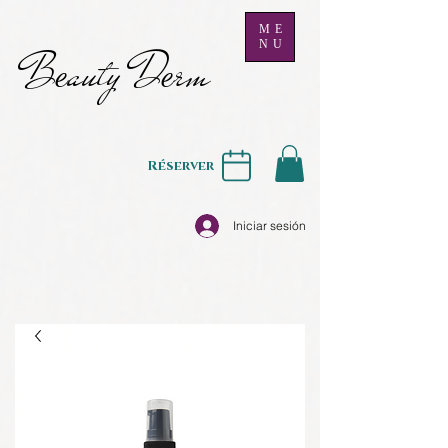
ME
NU
B
auty D
rm
e
e
Réserver
Iniciar sesión