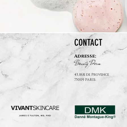
CONTACT
Adresse:
B
auty D
rm
e
e
43, rue de Provence
75009 PARIS