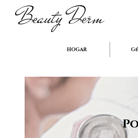
B
auty D
rm
e
e
HOGAR
Gé
Po