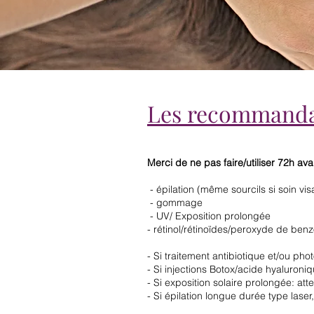
Les recommandat
Merci de ne pas faire/utiliser 72h ava
- épilation (même sourcils si soin vis
- gommage
- UV/ Exposition prolongée
- rétinol/rétinoïdes/peroxyde de ben
- Si traitement antibiotique et/ou ph
- Si injections Botox/acide hyaluroniq
- Si exposition solaire prolongée: att
- Si épilation longue durée type laser