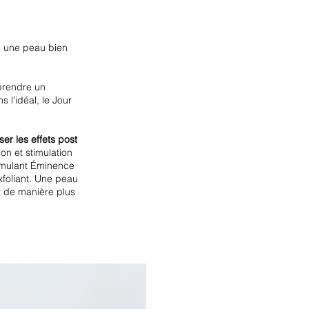
n: une peau bien
 prendre un
l'idéal, le Jour
er les effets post
ion et stimulation
imulant Éminence
foliant. Une peau
et de manière plus