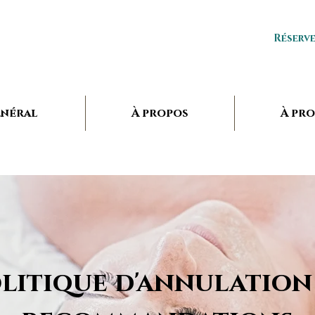
Réserv
néral
À propos
À pr
litique d'annulation