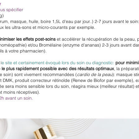
er
us spécifier
g)
érum, masque, huile, boire 1,5L d'eau par jour..) 2-7 jours avant le soi
ux les ultra-sons et micro-courants par exemple.
nimiser les effets post-soins
et accélérer la récupération de la peau,
homéopathie) et/ou Bromélaine (enzyme d'ananas) 2-3 jours avant dans 
ls à votre pharmacien).
le site et certainement évoqué lors du soin ou diagnostic:
pour minimis
 le plus rapidement possible avec des résultats optimaux
, la préparat
 le soin) sont vivement recommandées (
cardio de la peau
): masque st
DMK, produit correcteur rétinoïde (Renew de Biofor par exemple), ex
ée sera moins sensible lors du soin, réagira mieux (meilleur résultat) 
nt moins réceptives).
2h avant un soin.