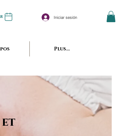
er
Iniciar sesión
opos
Plus...
 et