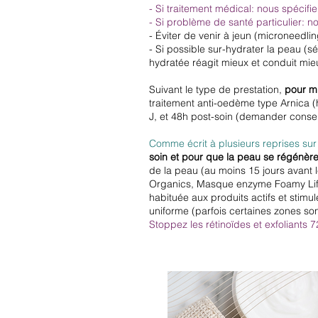
- Si traitement médical: nous spécifi
- Si problème de santé particulier: no
- Éviter de venir à jeun (microneedlin
- Si possible sur-hydrater la peau (s
hydratée réagit mieux et conduit mie
Suivant le type de prestation,
pour mi
traitement anti-oedème type Arnica (
J, et 48h post-soin (demander consei
Comme écrit à plusieurs reprises sur 
soin et pour que la peau se régénère
de la peau (au moins 15 jours avant
Organics, Masque enzyme Foamy Lift 
habituée aux produits actifs et stimul
uniforme (parfois certaines zones so
Stoppez les rétinoïdes et exfoliants 7