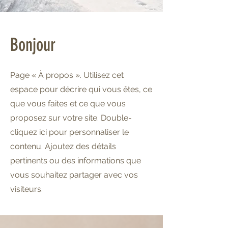
Bonjour
Page « À propos ». Utilisez cet
espace pour décrire qui vous êtes, ce
que vous faites et ce que vous
proposez sur votre site. Double-
cliquez ici pour personnaliser le
contenu. Ajoutez des détails
pertinents ou des informations que
vous souhaitez partager avec vos
visiteurs.