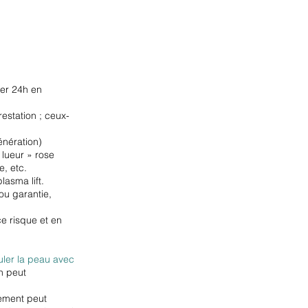
rer 24h en
estation ; ceux-
énération)
 lueur » rose
e, etc.
lasma lift.
ou garantie,
e risque et en
ler la peau avec
on peut
hement peut