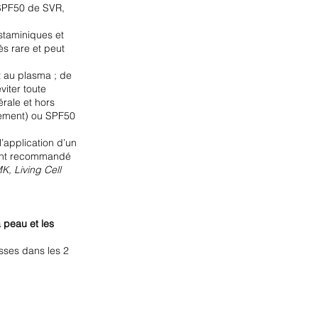
 SPF50 de SVR,
istaminiques et
s rare et peut
nt au plasma ; de
éviter toute
érale et hors
llement) ou SPF50
l’application d’un
ement recommandé
, Living Cell
 peau et les
esses dans les 2