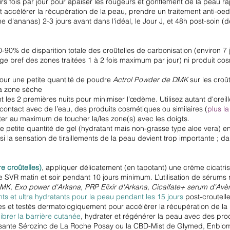
rs fois par jour pour apaiser les rougeurs et gonflement de la peau 
t accélérer la récupération de la peau, prendre un traitement anti-oe
d'ananas) 2-3 jours avant dans l'idéal, le Jour J, et 48h post-soin 
80-90% de disparition totale des croûtelles de carbonisation (environ 7
ge bref des zones traitées 1 à 2 fois maximum par jour) ni produit cos
r jour une petite quantité de poudre
Actrol Powder de DMK
sur les croû
 la zone sèche
 les 2 premières nuits pour minimiser l’œdème. Utilisez autant d'oreill
 contact avec de l’eau, des produits cosmétiques ou similaires (
plus l
iter au maximum de toucher la/les zone(s) avec les doigts.
 petite quantité de gel (hydratant mais non-grasse type aloe vera) e
si la sensation de tiraillements de la peau devient trop importante ; da
 croûtelles)
, appliquer délicatement (en tapotant) une crème cicatri
 SVR matin et soir pendant 10 jours minimum. L’utilisation de sérums 
MK, Exo power d'Arkana, PRP Elixir d'Arkana, Cicalfate+ serum d'Avè
ts et ultra hydratants pour la peau pendant les 15 jours
post-croutell
et testés dermatologiquement pour accélérer la récupération de la p
ibrer la barrière cutanée
, hydrater et régénérer la peau avec des pro
aisante Sérozinc de La Roche Posay ou la CBD-Mist de Glymed, Enbio