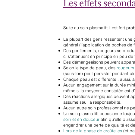
Les effets seconda
Suite au soin plasmalift il est fort p
La plupart des gens ressentent une g
général (l’application de poches de
Des gonflements, rougeurs se produi
ci s’atténuent en principe en peu de 
Des démangeaisons peuvent apparaitre
Selon le type de peau, des
rougeurs 
(sous-ton) peut persister pendant p
Chaque peau est différente ; aussi, a
Aucun engagement sur la durée minim
même si la moyenne constatée est d’
Des réactions allergiques peuvent ap
assume seul la responsabilité.
Aucun autre soin professionnel ne p
Un soin plasma lift occasionne toujo
soin et en douceur
afin qu’elle puiss
engendrer une perte de qualité et 
Lors de la phase de croûtelles
(et pa