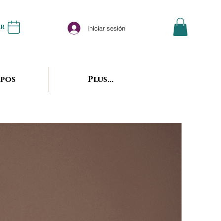
er
Iniciar sesión
opos
Plus...