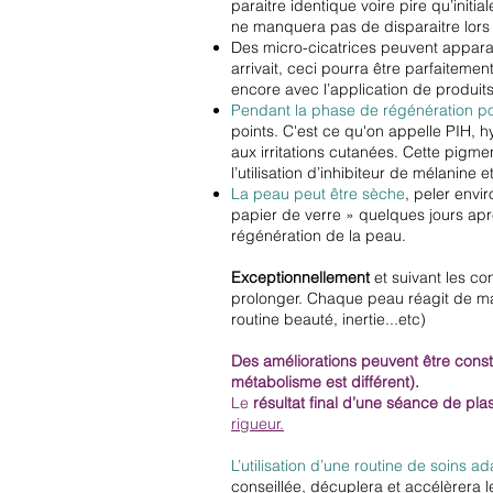
paraitre identique voire pire qu’initi
ne manquera pas de disparaitre lors
Des micro-cicatrices peuvent apparaîtr
arrivait, ceci pourra être parfaitem
encore avec l’application de produit
Pendant la phase de régénération po
points. C'est ce qu'on appelle PIH, h
aux irritations cutanées. Cette pigm
l’utilisation d’inhibiteur de mélanine e
La peau peut être sèche
, peler envi
papier de verre » quelques jours apr
régénération de la peau.
Exceptionnellement
et suivant les co
prolonger. Chaque peau réagit de mani
routine beauté, inertie...etc)
Des améliorations peuvent être consta
métabolisme est différent).
Le
résultat final d’une séance de plas
rigueur.
L’utilisation d’une routine de soins a
conseillée, décuplera et accélèrera l