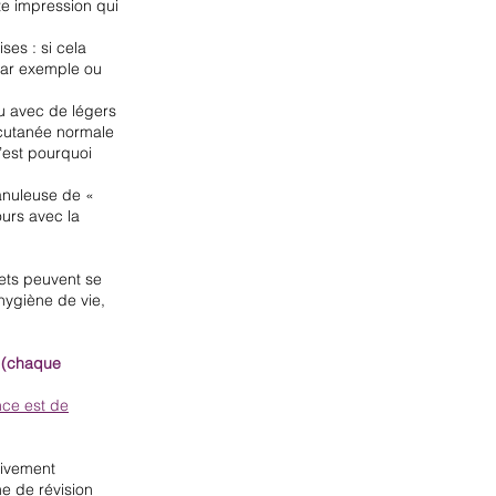
tte impression qui
ses : si cela
 par exemple ou
ou avec de légers
n cutanée normale
’est pourquoi
ranuleuse de «
ours avec la
fets peuvent se
hygiène de vie,
s (chaque
nce est de
vivement
me de révision