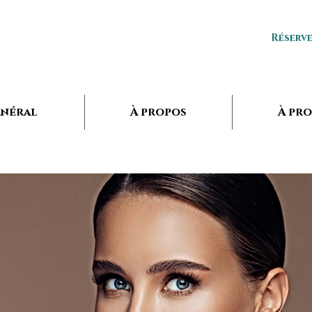
Réserv
néral
À propos
À pr