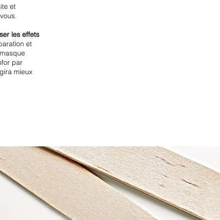
ite et
 vous.
er les effets
paration et
: masque
for par
agira mieux