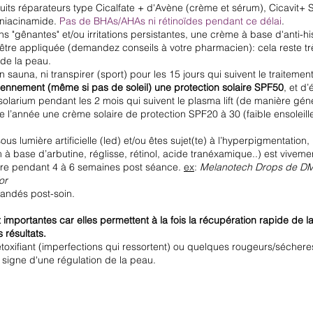
its réparateurs type Cicalfate + d'Avène (crème et sérum), Cicavit+
niacinamide.
Pas de BHAs/AHAs ni rétinoïdes pendant ce délai
.
s "gênantes" et/ou irritations persistantes, une crème à base d'anti-h
tre appliquée (demandez conseils à votre pharmacien): cela reste trè
 de la peau.
un sauna, ni transpirer (sport) pour les 15 jours qui suivent le traiteme
iennement (même si pas de soleil) une protection solaire SPF50
, et d’
solarium pendant les 2 mois qui suivent le plasma lift (de manière gén
e l’année une crème solaire de protection SPF20 à 30 (faible ensolei
ous lumière artificielle (led) et/ou êtes sujet(te) à l’hyperpigmentation, 
 à base d’arbutine, réglisse, rétinol, acide tranéxamique..) est viv
ire pendant 4 à 6 semaines post séance.
ex
:
Melanotech Drops de DMK
or
andés post-soin.
mportantes car elles permettent à la fois la récupération rapide de la
 résultats.
t détoxifiant (imperfections qui ressortent) ou quelques rougeurs/sécher
 signe d'une régulation de la peau.