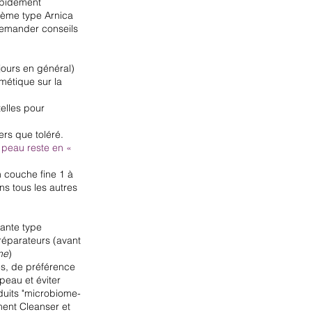
rapidement
dème type Arnica
(demander conseils
 jours en général)
métique sur la
telles pour
ers que toléré.
a peau reste en «
n couche fine 1 à
ns tous les autres
sante type
réparateurs (avant
ne
)
es, de préférence
eau et éviter
duits "microbiome-
ment Cleanser et