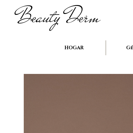
B
auty D
rm
e
e
HOGAR
Gé