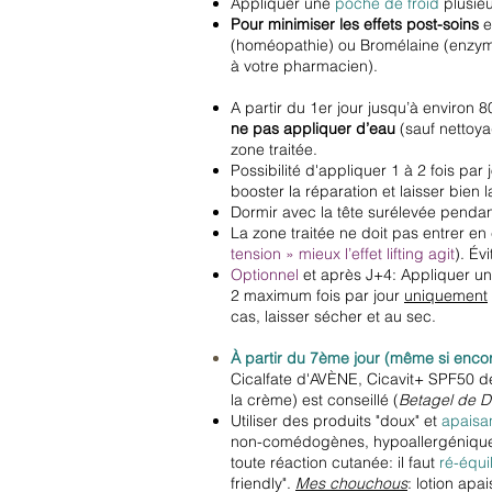
Appliquer une
poche de froid
plusieu
Pour minimiser les effets post-soins
e
(homéopathie) ou Bromélaine (enzyme 
à votre pharmacien).
A partir du 1er jour jusqu’à environ 
ne pas appliquer d’eau
(sauf nettoya
zone traitée.
Possibilité d'appliquer 1 à 2 fois pa
booster la réparation et laisser bien
Dormir avec la tête surélevée pendant
La zone traitée ne doit pas entrer en
tension » mieux l’effet lifting agit
). Év
Optionnel
et après J+4: Appliquer une
2 maximum fois par jour
uniquement
cas, laisser sécher et au sec.
À partir du
7ème jour (même si encore
Cicalfate d'AVÈNE, Cicavit+ SPF50 de
la crème) est conseillé (
Betagel de D
Utiliser des produits "doux" et
apaisan
non-comédogènes, hypoallergéniques 
toute réaction cutanée: il faut
ré-équil
friendly".
Mes chouchous
: lotion ap