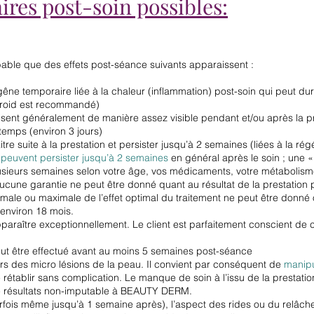
ires post-soin possibles:
robable que des effets post-séance suivants apparaissent :
êne temporaire liée à la chaleur (inflammation) post-soin qui peut du
 froid est recommandé)
sent généralement de manière assez visible pendant et/ou après la pr
temps (environ 3 jours)
 suite à la prestation et persister jusqu’à 2 semaines (liées à la rég
peuvent persister jusqu’à 2 semaines
en général après le soin ; une «
lusieurs semaines selon votre âge, vos médicaments, votre métabolism
ucune garantie ne peut être donné quant au résultat de la prestation p
ale ou maximale de l’effet optimal du traitement ne peut être donné 
environ 18 mois.
paraître exceptionnellement. Le client est parfaitement conscient de c
eut être effectué avant au moins 5 semaines post-séance
urs des micro lésions de la peau. Il convient par conséquent de
manipu
e rétablir sans complication. Le manque de soin à l’issu de la prestati
de résultats non-imputable à BEAUTY DERM.
rfois même jusqu’à 1 semaine après), l’aspect des rides ou du relâc