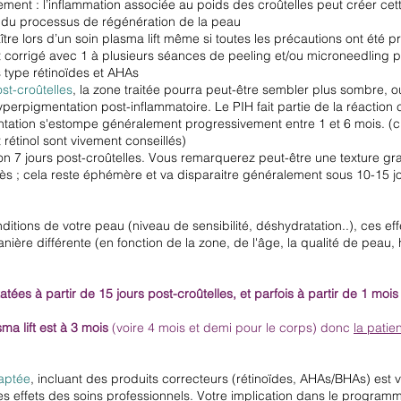
alement : l’inflammation associée au poids des croûtelles peut créer ce
 du processus de régénération de la peau
e lors d’un soin plasma lift même si toutes les précautions ont été pri
ent corrigé avec 1 à plusieurs séances de peeling et/ou microneedling
s type rétinoïdes et AHAs
st-croûtelles
, la zone traitée pourra peut-être sembler plus sombre, 
yperpigmentation post-inflammatoire. Le PIH fait partie de la réactio
entation s'estompe généralement progressivement entre 1 et 6 mois. (c
t rétinol sont vivement conseillés)
ron 7 jours post-croûtelles. Vous remarquerez peut-être une texture g
ès ; cela reste éphémère et va disparaitre généralement sous 10-15 j
nditions de votre peau (niveau de sensibilité, déshydratation..), ces ef
ère différente (en fonction de la zone, de l'âge, la qualité de peau, 
tées à partir de 15 jours post-croûtelles, et parfois à partir de 1 moi
ma lift est à 3 mois
(voire 4 mois et demi pour le corps) donc
la patie
daptée
, incluant des produits correcteurs (rétinoïdes, AHAs/BHAs) est 
es effets des soins professionnels. Votre implication dans le program