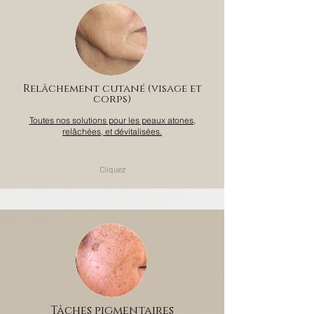
Relâchement cutané (visage et
corps)
Toutes nos solutions pour les peaux atones,
relâchées, et dévitalisées.
Cliquez
Tâches pigmentaires