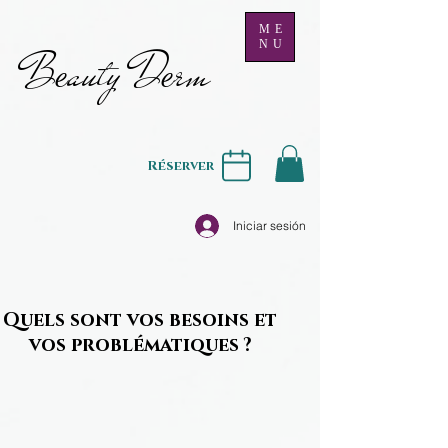
ME
NU
B
auty D
rm
e
e
Réserver
Iniciar sesión
Quels sont vos besoins et
vos problématiques ?