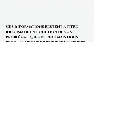
Ces informations restent à titre
informatif en fonction de vos
problématiques de peau mais nous
recommandons de prendre un rendez-
vous préalable pour mieux vous
guider.
Dans tous les cas, un diagnostic de
peau est systématiquement fait avant
votre 1er soin.
Pour chaque soin proposé
(entièrement personnalisé), nous
mettons un point d'honneur à
utiliser du matériel professionnel de
qualité et des produits haut de
gamme, principalement européens
et/ou de renommée internationale.