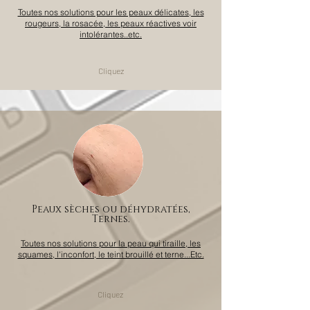
Toutes nos solutions pour les peaux délicates, les
rougeurs, la rosacée, les peaux réactives voir
intolérantes..etc.
Cliquez
Peaux sèches ou déhydratées,
Ternes.
Toutes nos solutions pour la peau qui tiraille, les
squames, l'inconfort, le teint brouillé et terne...Etc.
Cliquez