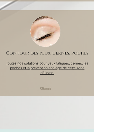
Contour des yeux, cernes, poches
Toutes nos solutions pour yeux fatigués, cernés, les
poches et la prévention anti-âge de cette zone
délicate.
Cliquez