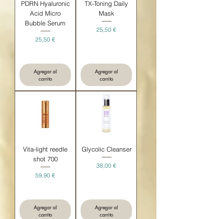
PDRN Hyaluronic
TX-Toning Daily
Acid Micro
Mask
Bubble Serum
Precio
25,50 €
Precio
25,50 €
Agregar al
Agregar al
carrito
carrito
Vita-light reedle
Glycolic Cleanser
shot 700
Precio
38,00 €
Precio
59,90 €
Agregar al
Agregar al
carrito
carrito