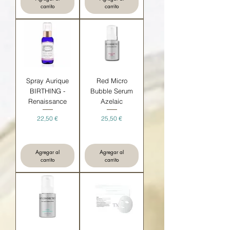
carrito
carrito
Spray Aurique
Red Micro
BIRTHING -
Bubble Serum
Renaissance
Azelaic
Precio
Precio
22,50 €
25,50 €
Agregar al
Agregar al
carrito
carrito