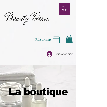
ME
NU
B
auty D
rm
e
e
Réserver
Iniciar sesión
La boutique