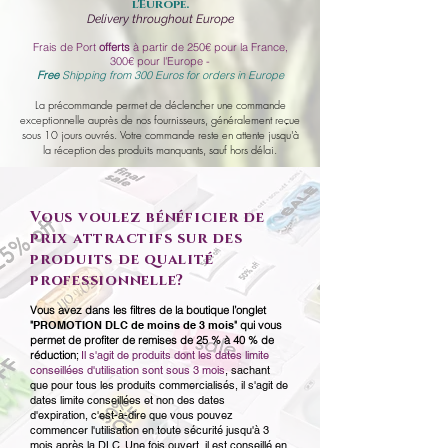
l'Europe.
Delivery throughout Europe
Frais de Port
offerts
à partir de 250€ pour la France,
300€ pour l'Europe -
Free
Shipping from 300 Euros for orders in Europe
La précommande permet de déclencher une commande
exceptionnelle auprès de nos fournisseurs, généralement reçue
sous 10 jours ouvrés. Votre commande reste en attente jusqu'à
la réception des produits manquants, sauf hors délai.
Vous voulez bénéficier de
prix attractifs sur des
produits de qualité
professionnelle?
Vous avez dans les filtres de la boutique l’onglet
"
PROMOTION DLC de moins de 3 mois
" qui vous
permet de profiter de remises de 25 % à 40 % de
réduction
;
Il s'agit de produits dont les dates limite
conseillées d'utilisation sont sous 3 mois
,
sachant
que pour tous les produits commercialisés, il s'agit de
dates limite conseillées et non des dates
d'expiration,
c'est-à-dire que vous pouvez
commencer l'utilisation en toute sécurité jusqu'à 3
mois après la DLC.
Une fois ouvert, il est conseillé en