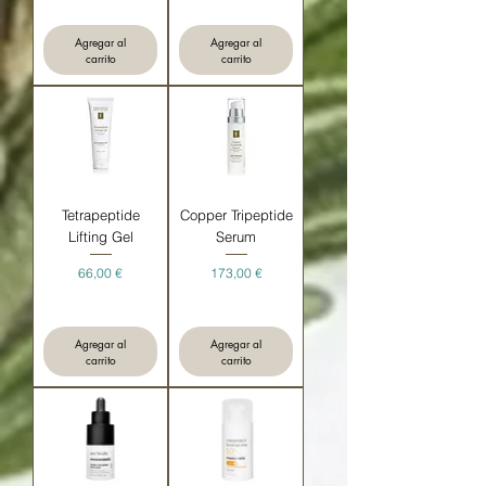
Agregar al
Agregar al
carrito
carrito
Tetrapeptide
Copper Tripeptide
Lifting Gel
Serum
Precio
Precio
66,00 €
173,00 €
Agregar al
Agregar al
carrito
carrito