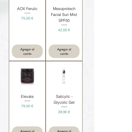
AOX Ferulic
Mesoprotech
Facial Sun Mist
Precio
75,00 €
SPF50
Precio
42,00 €
Agregar al
Agregar al
carrito
carrito
Elevate
Salicylic -
Glycolic Gel
Precio
78,00 €
Precio
39,90 €
Agregar al
Agregar al