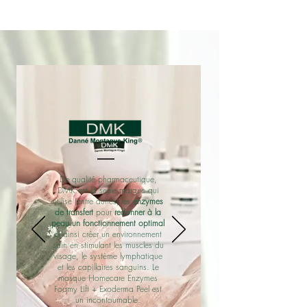
De qualité pharmaceutique,
DMK est la seule marque qui
utilise (entre autres) les
enzymes
de transfert
pour
redonner à la
peau un fonctionnement optimal
et ainsi créer un environnement
sain en stimulant les muscles du
visage, le système lymphatique
et les capillaires sanguins. Le
masque Homecare Enzymes
Foamy Lift + Exoderma Peel est
un incontournable.