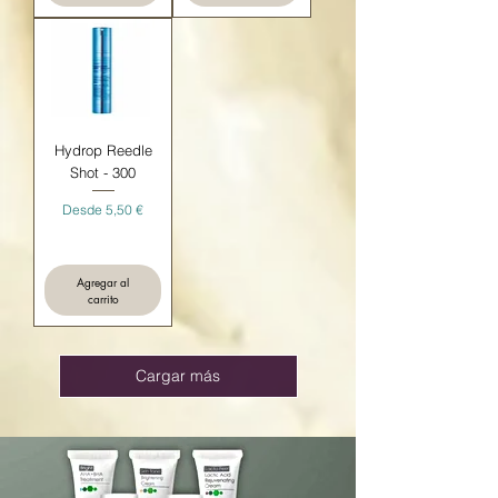
Hydrop Reedle
Shot - 300
Precio de oferta
Desde
5,50 €
Agregar al
carrito
Cargar más