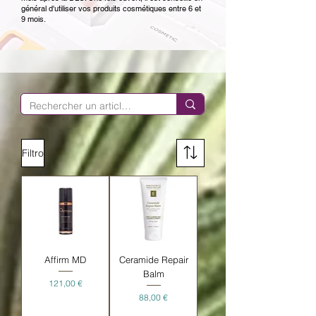
général d'utiliser vos produits cosmétiques entre 6 et
9 mois.
Filtro
Affirm MD
Ceramide Repair
Balm
Precio
121,00 €
Precio
88,00 €