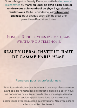
Grands Magasins, Beauty Derm accueille les
femmes et
les hommes
du
mardi au jeudi de 7h30 à 20h dernier
rendez-vous et le vendredi de 7h30 à 13h dernier
rendez-vous
. Ce lieu confidentiel est
totalement
privatisé
pour chaque client afin de créer une
parenthèse Beauté exclusive.
Prise de Rendez-vous par mail, sms,
Whatsapp ou téléphone.
Beauty Derm, institut haut
de gamme Paris 9ème
Remarque pour les professionnels
:
N'étant pas distributeur, ne fournissant pas les professionnels et
ayant déjà de nombreuses sollicitations clientèle à gérer, nous
ne donnerons pas suite aux mails ni aux messages visant à
demander quelconques informations sur les marques
cosmétiques avec lesquelles nous travaillons. Nous vous prions
de les contacter directement.