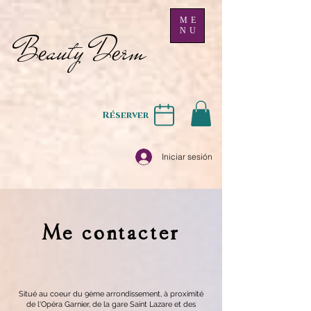
ME
NU
B
auty D
rm
e
e
Réserver
Iniciar sesión
Me contacter
Situé au coeur du 9ème arrondissement, à proximité
de l'Opéra Garnier, de la gare Saint Lazare et des