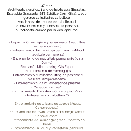
37 años
Bachillerato científico, 1 año de fisioterapia (Bruselas),
Esteticista
Graduada (BTS Estética-Cosmética), luego
gerente de institutos de belleza,
Apasionada del mundo de la belleza, el
antienvejecimiento y el desarrollo personal,
autodidacta, curiosa por la vida, epicúrea.
- Capacitación en higiene y saneamiento (maquillaje
permanente Maud)
- Entrenamiento de maquillaje permanente (Maud
maquillaje permanente)
- Entrenamiento de maquillaje permanente (Anna
Dermo)
- Formación Microblading (Cils Expert)
- Entrenamiento de microagujas
- Entrenamiento Yumilashes, lifting de pestañas y
máscara semipermanente
- Entrenamiento PlasM (ascensor de plasma)
- Capacitación HyaM
- Entrenamiento DMK (Revisión de la piel DMK)
- Entrenamiento de belleza Qi
- Entrenamiento de la barra de acceso (Access
Consciousness)
- Entrenamiento de levantamiento de energía (Access
Consciousness)
- Entrenamiento de Reiki de 3er grado (Maestro de
Reiki)
- Entrenamiento LaHoChi y Radiestesia (péndulo)