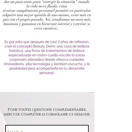
dar un paso atrás para "corregir la situación" cuando
la vida no es fluida; estas
técnicas
cumplimiento
personnel permitir en particular
adquirir una mejor opinión de uno mismo, estar más en
paz con el propio pasado. Así, irradiamos un aura más
luminosa y ganamos en bienestar interior y exterior (a
veces curativo).
Es por esto que después de casi 2 años de reflexión,
creé el concepto Beauty Derm: una casa de belleza
holística, una firma de tratamientos de belleza
especializada en rostro-cuello-escote (o zonas
corporales alteradas) donde ofrezco cuidados
innovadores, alta tecnología y también escucha. y la
posibilidad
para acompañarte en
tu desarrollo
personal.
Pour toutes questions complémentaires,
merci de compléter le formulaire ci-dessous: