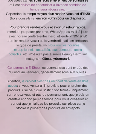
possibles car
les soins sont entièrement personnalisés
et il est
délicat de se terminer à l'avance combien de
temps sera nécessaire.
Cependant le
temps moyen d'un rendez-vous est d'1h30
(hors conseils) et
environ 40min pour un diagnostic
.
Pour prendre rendez-vous et avoir un retour rapide
,
merci de proposer par sms, WhatsApp ou mail, 2 jours
avec horaire préféré entre mardi et jeudi (7h30-19h30
dernier rendez-vous) ou le vendredi matin en précisant
le type de prestation.
Pour voir les horaires
exceptionnels, actualités, jeux concours, soins
collectifs.
.etc, n'hésitez pas à suivre Beauty Derm sur
Instagram:
@beautydermparis
Concernant le E-Shop
, les commandes sont expédiées
du lundi au vendredi, généralement sous 48h ouvrés.
Attention,
le cabinet n’est pas un point de vente en libre
accès
: si vous venez à l’improviste pour chercher des
produits, il se peut que l’institut soit fermé (uniquement
sur rendez-vous et pas de permanence), que je sois en
clientèle et donc peu de temps pour vous conseiller et
surtout que je n’ai pas les produits sur place car je
stocke la plupart des produits en entrepôts