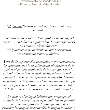
- Entrenamiento de sanador de luz
- Entrenamiento de Vidas Pasadas
"
Mi fuerza:
Técnicas antiedad, altos estándares y
amabilidad.
Cuando era adolescente, tenía problemas con la piel
mixta... y nadaba con regularidad, las imperfecciones
no sanaban adecuadamente.
Y rápidamente me di cuenta de que la cosmética
convencional tenía sus límites.
A través de experiencias personales y entrenamientos,
he aprendido que la revisión de las alteraciones de la
piel es algo comparable a la de las arrugas y que la
estimulación de la renovación de la piel es primordial,
por eso las técnicas de rejuvenecimiento rápidamente
me fascinaron. Muy abierta al mundo, también busqué
marcas que coincidieran con mi visión de los cuidados
de belleza: técnicas, eficaces, con resultados rápidos.
En cuanto al enfoque holístico que propongo
, el
cuidado de la energía (y la espiritualidad en general)
es para mí una filosofía de vida que consiste en
escuchar las propias necesidades, la propia intuición, y