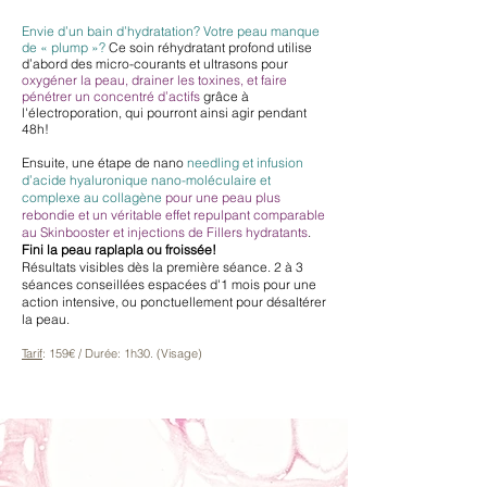
Envie d’un bain d’hydratation? Votre peau manque
de « plump »?
Ce soin réhydratant profond utilise
d’abord des micro-courants et ultrasons pour
oxygéner la peau, drainer les toxines, et faire
pénétrer un concentré d’actifs
grâce à
l'électroporation, qui pourront ainsi agir pendant
48h!
Ensuite, une étape de nano
needling et infusion
d’acide hyaluronique nano-moléculaire et
complexe au collagène
pour une peau plus
rebondie et un véritable effet repulpant comparable
au Skinbooster et injections de Fillers hydratants
.
Fini la peau raplapla ou froissée!
Résultats visibles dès la première séance. 2 à 3
séances conseillées espacées d'1 mois pour une
action intensive, ou ponctuellement pour désaltérer
la peau.
Tarif
: 159
€ / Durée: 1h30. (Visage)