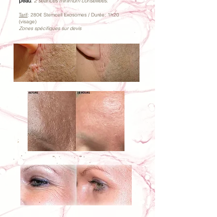
peau
.
2 séances minimum conseillées.
Tarif
: 280
€
S
temcell
Exosomes
/ Durée: 1h2
0
(
visage
)
Zones spécifiques sur devis