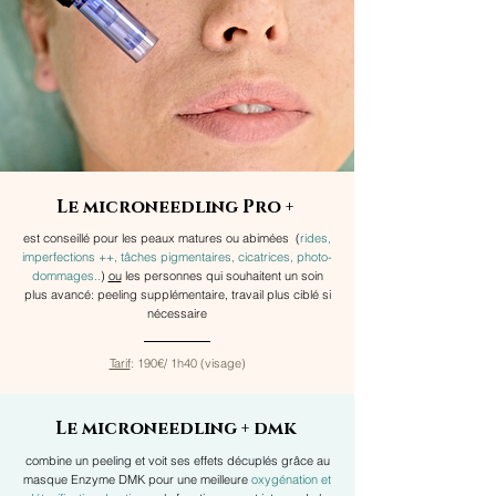
Le microneedling Pro +
est conseillé pour les peaux matures ou abimées (
rides,
imperfections ++, tâches pigmentaires, cicatrices, photo-
dommages..
)
ou
les personnes qui souhaitent un soin
plus avancé:
peeling supplémentaire, travail plus ciblé si
nécessaire
Tarif
: 190€/ 1h40 (visage)
Le microneedling + dmk
combine un peeling et voit ses effets décuplés grâce au
masque Enzyme DMK pour une meilleure
oxygénation et