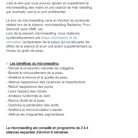
c'est-à-dire que vous pouvez ajouter en supplément le
microneedling des mains et une séance de Hair needling
par exemple, ceci à un prix préférentiel.
Le prix du microneedling varie en fonction du protocole
réalisé lors de la séance: microneedling Radiance, Pro+,
Stemcell, avec DMK..etc.
Lors de la session microneedling, nous réalisons
systématiquement une
étape d'exfoliation et de
stimulation
(préparation de la peau) qui va décupler les
effets de la séance et avoir une action supplémentaire au
niveau du grain de peau.
✨
Les bénéfices du microneedling:
- Stimule la production naturelle de collagène
- Booste le renouvellement de la peau
- Améliore la texture et la qualité de peau
- Atténue l’apparence des cicatrices et imperfections
- Réduit l’apparence des pores
- Lisse l’aspect des ridules
- Améliore l’uniformité du teint
- Ravive l’éclat de la peau
- Optimise la pénétration des actifs
- Améliore la microcirculation cutanée
- Atténue les irrégularités pigmentaires
Le microneedling est conseillé en programme de 2 à 4
séances espacées d'environ 6 semaines.