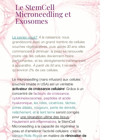
Le StemCell
Microneedling et
Exosomes
Le saviez-vous?
À la naissance
, nous
grandissons avec un grand nombre de cellules
souches régénératives, puis
après 30 ans
, elles
commencent à diminuer: la peau se renouvelle
moins vite, les cellules deviennent moins
performantes, et les dérèglements commencent
à apparaître.
À partir de 50 ans
, il ne reste
qu’environ 2% de ces cellules.
Le microneedling (nano infusion) aux cellules
souches (made in USA) est un véritable
activateur de croissance cellulaire
! Grâce à un
concentré de
facteurs de croissance,
cytokine/exosomes, peptides et acide
hyaluronique
,
les rides, cicatrices, tâches,
pores dilatés, rougeurs, perte de densité,
relâchement, et le teint terne
seront corrigés
pour
une réparation ultime des tissus
.
Hautement anti-inflammatoire
, le StemCell
Microneedling a la capacité de régénérer la
peau et d'améliorer l'activité cellulaire: c'est la
version Rolls-Royce
en matière de
rénovation de