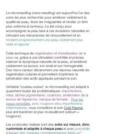
Le microneedling (nano-needling) est aujourd’hui l’un des
soins les plus recherchés pour améliorer visiblement la
qualité de peau, lisser les irrégularités et révéler un teint
plus uniforme et lumineux; il a été conçu pour
accompagner la peau face à ces évolutions naturelles en
stimulant ses mécanismes de renouvellement et en
révélant progressivement une peau visiblement plus
nette et rajeunie
Cette technique de
régénération
et d'amélioration de la
peau
va
,
grâce à une stimulation contrôlée et précise,
relancer la dynamique naturelle de la peau, et améliorer
visiblement sa texture, son éclat et son homogénéité.
Ces micro-canaux déclenchent une réponse naturelle de
régénération cutanée et permettent d’optimiser la
pénétration des actifs appliqués pendant le soin.
Véritable "couteau suisse", le microneedling est adapté à
quasiment toutes les problématiques:
imperfections,
rides, tâches pigmentaires, cicatrices, amélioration de la
texture de l'épiderme, manque de fermeté...
Pour les
peaux sensibles
, avec rougeurs et/ou imperfections
inflammatoires
, nous conseillons le soin
Cold Plasma
,
plus anti bactérien et plus ré-équilibrant (sébum +
rougeurs).
Les protocoles réalisés sont des
soins sur mesure, donc
customisés et adaptés à chaque peau
et avec
possibilité
d'ajouter des "modules complémentaires/ Adds-on
",