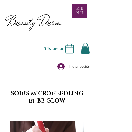
ME
NU
B
auty D
rm
e
e
Réserver
Iniciar sesión
SOINS MICRONEEDLING
et BB GLOW