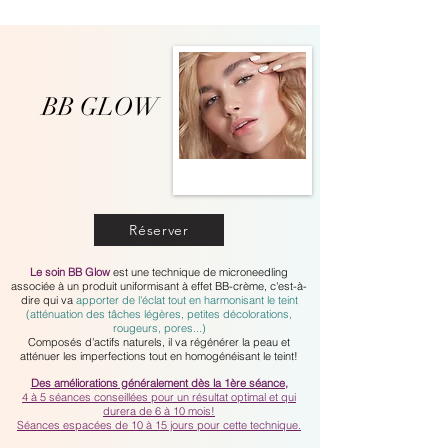
BB GLOW
Réserver
Le soin BB Glow
est une technique de microneedling
associée à un produit uniformisant à effet BB-crème, c'est-à-
dire qui va
apporter de l'éclat tout en harmonisant le teint
(atténuation des tâches légères, petites décolorations,
rougeurs, pores...)
Composés d'actifs naturels, il va régénérer la peau et
atténuer les imperfections tout en homogénéisant le teint!
Des améliorations généralement dès la 1ère séance,
4 à 5 séances conseillées pour un résultat optimal et qui
durera de 6 à 10 mois!
S
éances espacées de 10 à 15 jours pour cette technique.