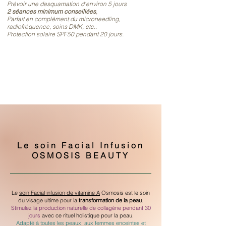
Prévoir une desquamation d'environ 5 jours
2 séances minimum conseillées
,
Parfait en complément du microneedling,
radiofréquence, soins DMK, etc..
Protection solaire SPF50 pendant 20 jours.
Le soin Facial Infusion
OSMOSIS BEAUTY
Le
soin Facial infusion de vitamine A
Osmosis est le soin
du visage ultime pour la
transformation de la peau
.
Stimulez la production naturelle de collagène pendant 30
jours
avec ce rituel holistique pour la peau.
Adapté à toutes les peaux, aux femmes enceintes et