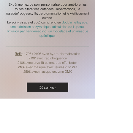
Expérimentez ce soin personnalisé
pour améliorer les
toutes altérations cutanées: imperfections, la
rosacée/rougeurs, l'hyperpigmentation et le vieillissement
cutané.
Le soin (visage et cou) comprend un
double nettoyage,
une exfoliation enzymatique, stimulation de la peau,
l'infusion par nano-needling, un modelage et un masque
spécifique.
Tarifs
: 170€ / 210€ avec hydra-dermabrasion
210€ avec radiofréquence
210€ avec cryo lift ou masque effet botox
210€ avec masque avec feuilles d'or 24K
259€ avec masque enzyme DMK
Réserver