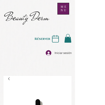
ME
NU
B
auty D
rm
e
e
Réserver
Iniciar sesión