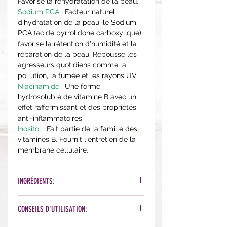
Favorise la réhydratation de la peau.
Sodium PCA
: Facteur naturel
d'hydratation de la peau, le Sodium
PCA (acide pyrrolidone carboxylique)
favorise la rétention d'humidité et la
réparation de la peau. Repousse les
agresseurs quotidiens comme la
pollution, la fumée et les rayons UV.
Niacinamide
: Une forme
hydrosoluble de vitamine B avec un
effet raffermissant et des propriétés
anti-inflammatoires.
Inositol
: Fait partie de la famille des
vitamines B. Fournit l'entretien de la
membrane cellulaire.
INGRÉDIENTS:
Alcohol Denat., Water, Propylene
CONSEILS D'UTILISATION:
Glycol, Mandelic Acid, Sodium
Lactate, Sodium PCA, Glycine,