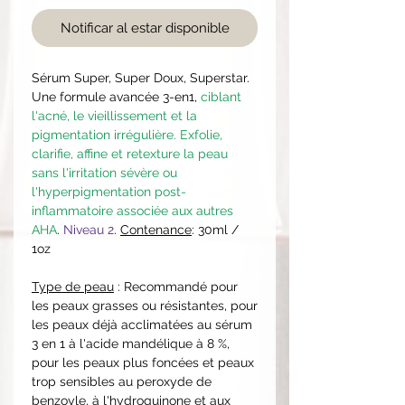
Notificar al estar disponible
Sérum Super, Super Doux, Superstar.
Une formule avancée 3-en1,
ciblant
l'acné, le vieillissement et la
pigmentation irrégulière. Exfolie,
clarifie, affine et retexture la peau
sans l'irritation sévère ou
l'hyperpigmentation post-
inflammatoire associée aux autres
AHA
.
Niveau 2
.
Contenance
: 30ml /
1oz
Type de peau
: Recommandé pour
les peaux grasses ou résistantes, pour
les peaux déjà acclimatées au sérum
3 en 1 à l'acide mandélique à 8 %,
pour les peaux plus foncées et peaux
trop sensibles au peroxyde de
benzoyle, à l'hydroquinone et aux