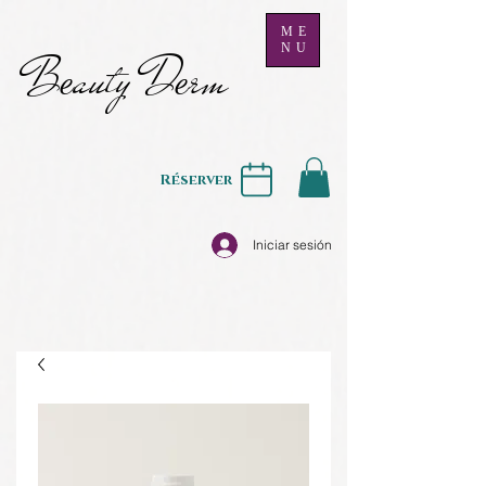
ME
NU
B
auty D
rm
e
e
Réserver
Iniciar sesión