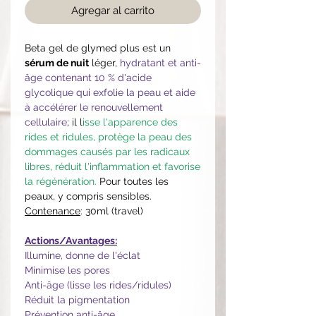
Agregar al carrito
Beta gel de glymed plus est un
sérum de nuit
léger,
hydratant et anti-
âge contenant 10 % d'acide
glycolique qui exfolie la peau et aide
à accélérer le renouvellement
cellulaire
; il l
isse l'apparence des
rides et ridules, protège la peau des
dommages causés par les radicaux
libres, réduit l'inflammation et favorise
la régénération.
Pour toutes les
peaux, y compris sensibles.
Contenance
: 30ml (travel)
Actions/Avantages:
Illumine, donne de l'éclat
Minimise les pores
Anti-âge (lisse les rides/ridules)
Réduit la pigmentation
Prévention anti-âge