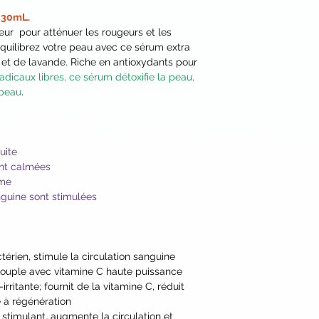
Extract*, Calendula
- Ou ajoutez 2 à 3 
a 30mL.
Sunflower Seed Oil
préalablement émul
ur pour atténuer les rougeurs et les
Oil*, Safflower Oil*
uniformément sur l
quilibrez votre peau avec ce sérum extra
Primrose Oil* and V
- Ou, utilisez le c
e et de lavande. Riche en antioxydants pour
Vegetable Glycerin, 
quelques gouttes d
dicaux libres, ce sérum détoxifie la peau,
Arnica Flower Extrac
en mouvements circu
 peau
.
Chestnut Seed Extra
crème hydratante
Chestnut, Lavender
Parfait après un p
Extract, Propanedio
l'exposition au solei
Glycerin*, Provitam
uite
Leaf Extract*, Xan
sont calmées
Potassium Sorbate, 
rme
Vitamin E, Peppermi
nguine sont stimulées
Biocomplex2™ [Acai
Indian Gooseberry
Carrot*, Coconut Wa
(from Cassava Root)
ctérien, stimule la circulation sanguine
Coenzyme Q10].
u souple avec vitamine C haute puissance
*Certified Organic I
-irritante; fournit de la vitamine C, réduit
**Biodynamic® ingr
de à régénération
Demeter productio
, stimulant, augmente la circulation et