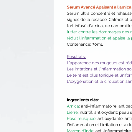
Sérum Avancé Apaisant à l'arnic
Sérum ultra concentré et rehausse
signes de la rosacée. Calmez et é
fort infusé d'arnica, de camomill
lutter contre les dommages des ra
réduit l'inflammation et apaise la
Contenance:
30mL
Résultats:
L'apparence des rougeurs est réd
Les irritations et l'inflammation 
Le teint est plus tonique et unifo
L'oxygénation et la circulation sa
Ingrédients clés:
Arnica
: anti-inflammatoire, antiba
Lierre
: nutritif, antioxydant; pea
Rose musquée
: antioxydante, anti
l'inflammation et l'irritation et ai
Marron d'Inde
: anti-inflammatoire