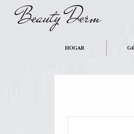
B
auty D
rm
e
e
HOGAR
Gé