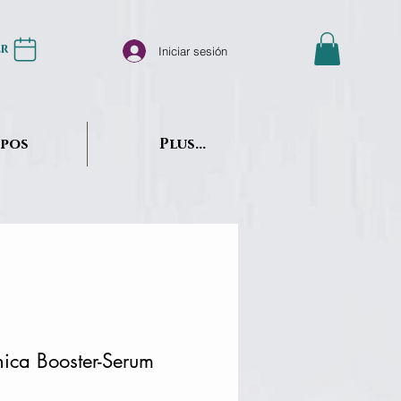
er
Iniciar sesión
opos
Plus...
 Arnica Booster-Serum