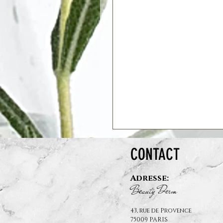
CONTACT
Adresse:
B
auty D
rm
e
e
43, rue de Provence
75009 PARIS