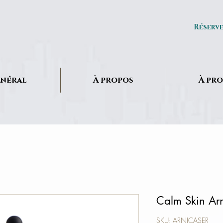
Réserv
néral
À propos
À pr
​​​​​​​Calm Skin
SKU: ARNICASER