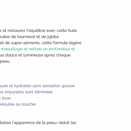
Sprout Extract*, Ra
Extract* and Trifoli
Glycereth-2 Cocoat
(Jojoba) Seed Oil, Ca
.
Lepidium Sativum (S
et restaurez l'équilibre avec cette huile
Rosmarinus Officinal
uiles de tournesol et de jojoba
Europaea (Olive) Fru
et de super-aliments, cette formule légère
(Avocado) Oil, Vege
 maquillage et nettoie en profondeur et
(Arctic Roseroot) Ro
lus douce et lumineuse après chaque
Glucoside, Guaiazule
 peau.
Natural Fragrance,
(Pumpkin) Seed Oil*,
Extract*, Citrus Li
Glabra (Barbados Che
oyée et hydratée sans sensation grasse
Officinalis (Indian G
es impuretés sont éliminées
Adansonia Digitata (
 lisse.
Dubia (Camu Camu) 
veloutée au toucher
Sativa (Carrot) Root
(Coconut) Water*, L
vitalise l'apparence de la peau; réduit les
Extract*, Helianthu
Plant-Derived Malto