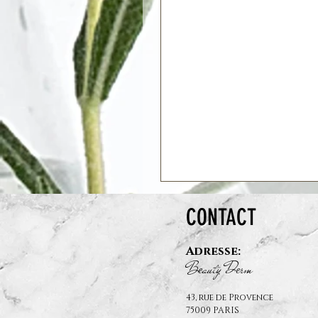
CONTACT
Adresse:
B
auty D
rm
e
e
43, rue de Provence
75009 PARIS