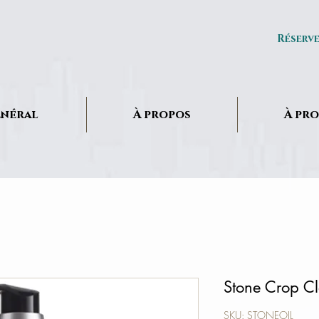
Réserv
néral
À propos
À pr
Stone Crop Cl
SKU: STONEOIL