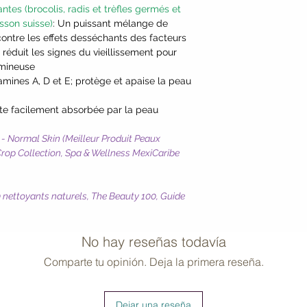
tes (brocolis, radis et trèfles germés et
Thioctic Acid (Alph
sson suisse)
: Un puissant mélange de
(Coenzyme Q10)].
ontre les effets desséchants des facteurs
*Certified organic i
réduit les signes du vieillissement pour
umineuse
itamines A, D et E; protège et apaise la peau
nte facilement absorbée par la peau
 - Normal Skin (Meilleur Produit Peaux
rop Collection, Spa & Wellness MexiCaribe
nettoyants naturels, The Beauty 100, Guide
No hay reseñas todavía
Comparte tu opinión. Deja la primera reseña.
Dejar una reseña