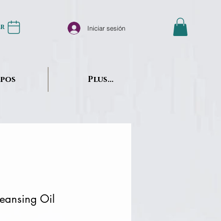
er
Iniciar sesión
opos
Plus...
eansing Oil