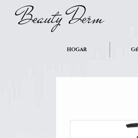
B
auty D
rm
e
e
HOGAR
Gé