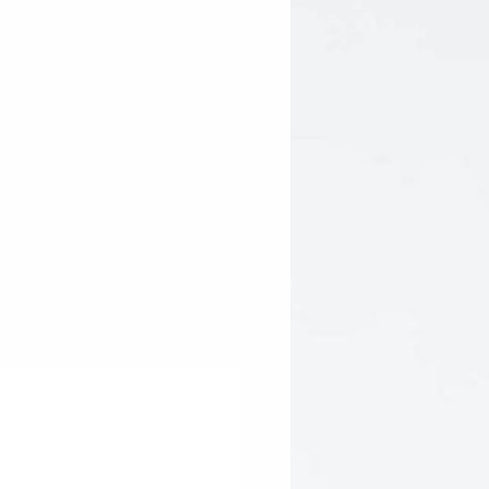
a Lipoic Acid) and Ubiquinone
ngredien