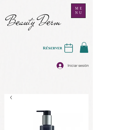
ME
NU
B
auty D
rm
e
e
Réserver
Iniciar sesión