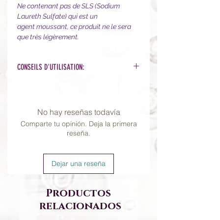
Ne contenant pas de SLS (Sodium
Laureth Sulfate) qui est un
agent moussant, ce produit ne le sera
que très légèrement.
CONSEILS D'UTILISATION:
Mélangez 2 pompes de produit avec
de l'eau dans les mains, appliquez et
massez doucement du bout des
No hay reseñas todavía
doigts en mouvements circulaires en
Comparte tu opinión. Deja la primera
couvrant toutes les zones du visage
reseña.
et du cou. Rincez abondamment et
séchez en tapotant. Ne pas utiliser
sur une peau irritée. Peut-être utilisé
Dejar una reseña
tous les jours, 1 fois par jour.
Pour les peaux sensibles, utilisez 2 à
Productos
3 fois par semaine.
relacionados
Voir la vidéo
D'UTILISATION DES
GELS NETTOYANTS ÉMINENCE