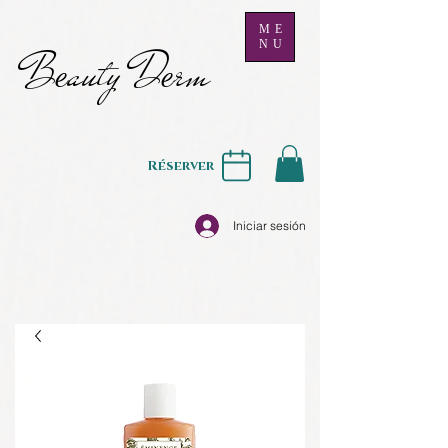
ME
NU
B
auty D
rm
e
e
Réserver
Iniciar sesión