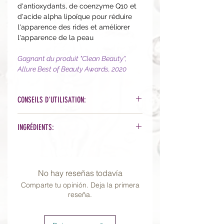
d'antioxydants, de coenzyme Q10 et
d'acide alpha lipoïque pour réduire
l'apparence des rides et améliorer
l'apparence de la peau
Gagnant du produit "Clean Beauty",
Allure Best of Beauty Awards, 2020
CONSEILS D'UTILISATION:
Émulsionnez une petite quantité de
INGRÉDIENTS:
masque (l'équivalent d'une
noisette) dans votre main avec
Organic Phytonutrient Blend™ [Aloe
quelques gouttes d'eau.
Juice*, Tomato Juice*, Horsetail
Appliquez uniformément sur
Extract*, Chasteberry Extract*,
No hay reseñas todavía
l'ensemble du visage et du cou et du
Flaxseed Extract*, Hops Extract*,
décolleté si désiré. Laisser sécher le
Comparte tu opinión. Deja la primera
Barley Leaf Extract*, Wheat Leaf
reseña.
masque 5-10 minutes puis
Extract*, Algae Extract*, Spinach
essuyez délicatement par
Extract*, Broccoli Extract*, Alfalfa
mouvements circulaires avec une
Leaf Extract*, Beetroot Extract*,