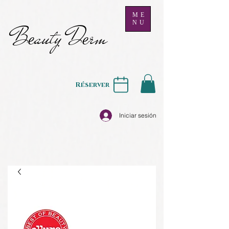
ME
NU
B
auty D
rm
e
e
Réserver
Iniciar sesión