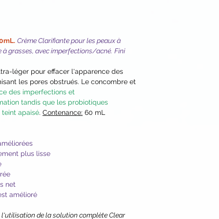
Extract*, Lavandula
Extract*, Equisetum 
Extract*, Mentha Pip
Calendula Officinali
60mL.
Crème Clarifiante pour les peaux à
(Beetroot) Extract* 
e à grasses, avec imperfections/acné.
Fini
Alcohol, Cetearyl G
Corn), Undecane, Tr
ltra-léger pour effacer l'apparence des
B5), Yogurt, Vegetab
isant les pores obstrués. Le concombre et
(Tara Tree) Gum, Lact
ce des imperfections et
Palmitate, Cocoglyc
mation tandis que les probiotiques
Calendula Officinali
 teint apaisé
.
Contenance:
60 mL
Bark Extract, Cellul
Alternifolia (Tea Tre
Dehydroacetic Acid,
 améliorées
Sodium Alginate, Sa
ement plus lisse
Potassium Sorbate,
e
Extract, Menthol, A
orée
us net
Ester), Soy Lecithi
est amélioré
Oleracea (Acai)*, C
Glabra (Barbados Che
l'utilisation de la solution complète Clear
Gooseberry)*, Adans