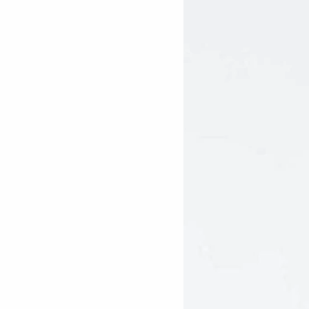
mu)*, Daucus Carota Sativa
cifera (Coconut) Water*, Lycium
ry*, Tapioca Starch (from Cassava
d (Alpha Lipoic Acid) and
e Q10)], Vegetable Glycerin*.
ngredient