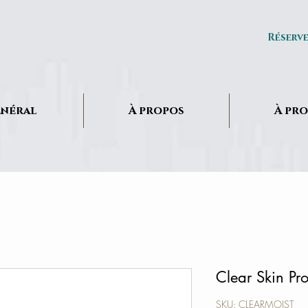
Réserv
néral
À propos
À pr
Clear Skin Pro
SKU: CLEARMOIST