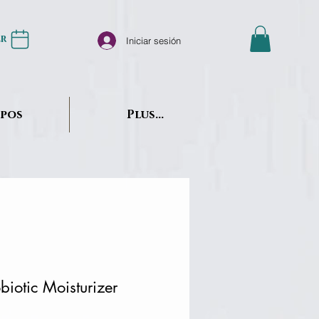
er
Iniciar sesión
opos
Plus...
biotic Moisturizer