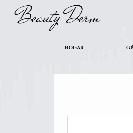
B
auty D
rm
e
e
HOGAR
Gé