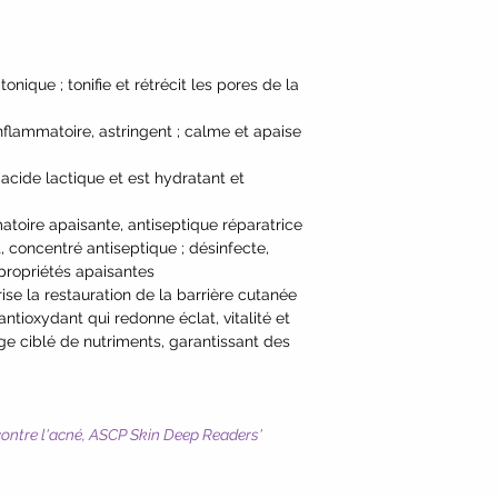
ria Dubia (Camu Ca
(Carrot)*, Cocos Nu
Barbarum (Goji) Ber
 tonique ; tonifie et rétrécit les pores de la
Root)*, Thioctic Aci
Ubiquinone (Coenzym
inflammatoire, astringent ; calme et apaise
*Certified organic i
 l'acide lactique et est hydratant et
atoire apaisante, antiseptique réparatrice
, concentré antiseptique ; désinfecte,
s propriétés apaisantes
vorise la restauration de la barrière cutanée
antioxydant qui redonne éclat, vitalité et
e ciblé de nutriments, garantissant des
contre l'acné, ASCP Skin Deep Readers'