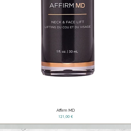
Affirm MD
Vista rápida
Precio
121,00 €