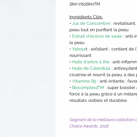
Skin VitaSkinTM
Ingrédients Clés:
•
Jus de Concombre
: revitalisant,
peau tout en purifiant la peau
•
Extrait d'écorce de saule
: anti-
la peau
•
Yahour
t : exfoliant ; contient de
nourrissant
•
Huile d'arbre à thé
: anti-inflamm
•
Huile de Calendula
: antioxydant
cicatrise et nourrit la peau, a de
•
Vitamine B5
: anti-irritante ; fa
•
Biocomplex2TM
: super booster 
force à la peau grâce à un mélang
résultats visibles et durables
Gagnant de la meilleure collection 
Choice Awards, 2018