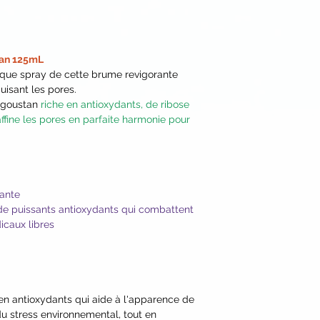
Flower Extract*, Sa
Flower Extract*, Viti
Daucus Carota Sativa
(Beetroot) Extract*
tan 125mL
Extract*, Rosmarinus
que spray de cette brume revigorante
Extract* and Vegeta
uisant les pores.
Corn), Caprylyl Glyc
ngoustan
riche en antioxydants, de ribose
Lecithin*, Garcinia
affine les pores en parfaite harmonie pour
Extract, Lycium Barb
Vaccinium Macrocarp
Vaccinium Myrtillus (
Pratense (Red Clove
Corn Seeds), Mango
tante
Extract, Benzyl Alco
e puissants antioxydants qui combattent
Acid, Isopentyldiol,
icaux libres
Biocomplex2™ [Euter
Limon (Lemon)*, Ma
Cherry)*, Emblica Of
Adansonia Digitata 
e en antioxydants qui aide à l'apparence de
Camu)*, Daucus Caro
u stress environnemental, tout en
Nucifera (Coconut) 