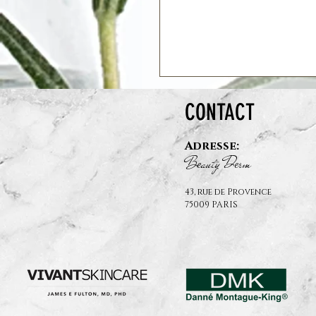
CONTACT
Adresse:
B
auty D
rm
e
e
43, rue de Provence
75009 PARIS