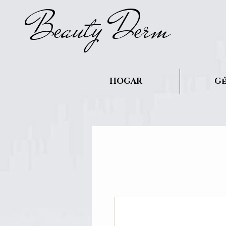
B
auty D
rm
e
e
HOGAR
Gé