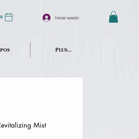
er
Iniciar sesión
opos
Plus...
vitalizing Mist