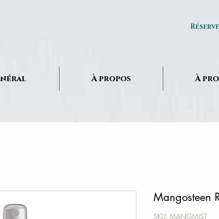
Réserv
néral
À propos
À pr
Mangosteen Re
SKU: MANGMIST