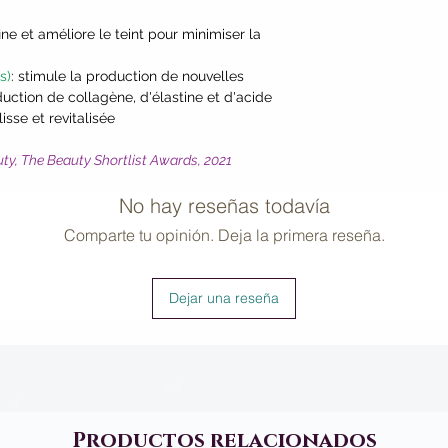
Berry*, Tapioca Sta
ffine et améliore le teint pour minimiser la
Thioctic Acid (Alph
(Coenzyme Q10)].
s)
: stimule la production de nouvelles
*Certified Organic I
duction de collagène, d'élastine et d'acide
sse et revitalisée
uty, The Beauty Shortlist Awards, 2021
No hay reseñas todavía
Comparte tu opinión. Deja la primera reseña.
Dejar una reseña
Productos relacionados