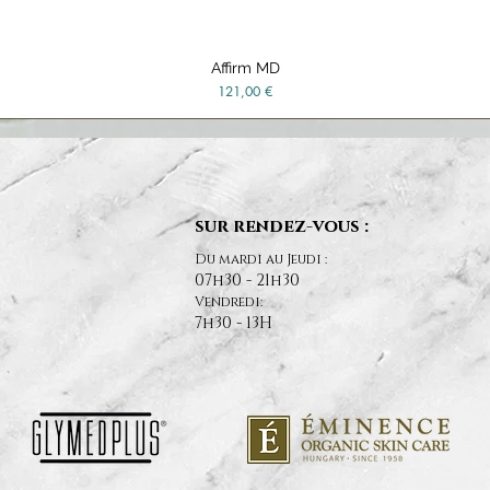
Affirm MD
Vista rápida
Precio
121,00 €
sur rendez-vous :
Du mardi au Jeudi :
07h30 - 21h30
Vendredi:
7h30 - 13H