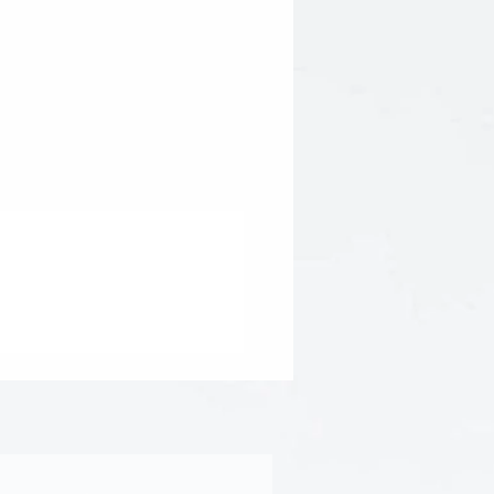
rch (from Cassava Root)*,
a Lipoic Acid) and Ubiquinone
ngredient