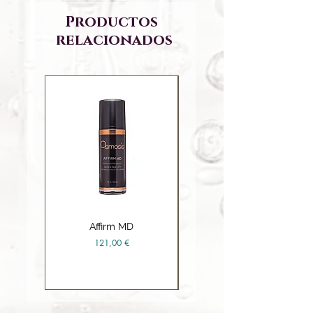
Productos
relacionados
Affirm MD
Ceramide Repair Balm
Precio
121,00 €