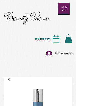
ME
NU
B
auty D
rm
e
e
Réserver
Iniciar sesión