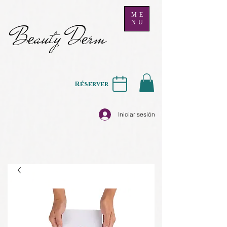
ME
NU
B
auty D
rm
e
e
Réserver
Iniciar sesión