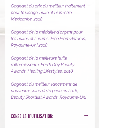
Gagnant du prix du meilleur traitement
pour le visage, huile et bien-être
Mexicaribe, 2018
Gagnant de la médaille d'argent pour
les huiles et sérums, Free From Awards,
Royaume-Uni 2018
Gagnant de la meilleure huile
raffermissante, Earth Day Beauty
Awards, Healing Lifestyles, 2018
Gagnant du meilleur lancement de
nouveaux soins de la peau en 2016,
Beauty Shortlist Awards, Royaume-Uni
CONSEILS D'UTILISATION:
Après votre sérum, appliquez une
INGRÉDIENTS:
fine couche d'huile (2 à 3 gouttes, en