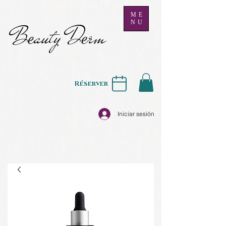
ME
NU
B
auty D
rm
e
e
Réserver
Iniciar sesión