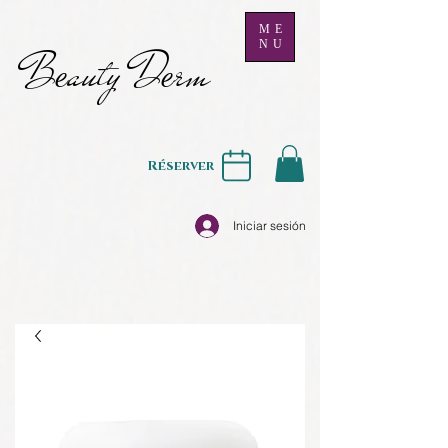
ME
NU
B
auty D
rm
e
e
Réserver
Iniciar sesión