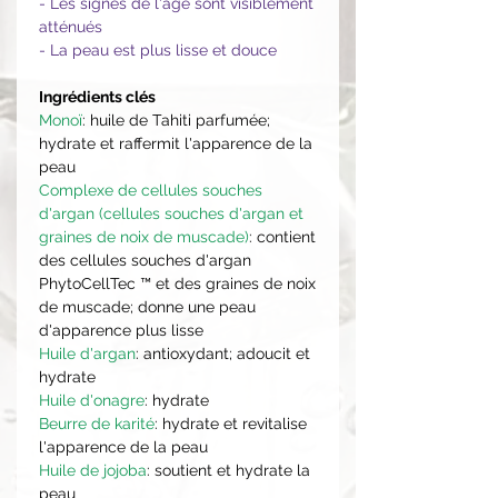
- Les signes de l'âge sont visiblement
atténués
- La peau est plus lisse et douce
Ingrédients clés
Monoï
: huile de Tahiti parfumée;
hydrate et raffermit l'apparence de la
peau
Complexe de cellules souches
d'argan (cellules souches d'argan et
graines de noix de muscade)
: contient
des cellules souches d'argan
PhytoCellTec ™ et des graines de noix
de muscade; donne une peau
d'apparence plus lisse
Huile d'argan
: antioxydant; adoucit et
hydrate
Huile d'onagre
: hydrate
Beurre de karité
: hydrate et revitalise
l'apparence de la peau
Huile de jojoba
: soutient et hydrate la
peau