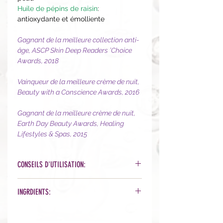
Huile de pépins de raisin
:
antioxydante et émolliente
Gagnant de la meilleure collection anti-
âge, ASCP Skin Deep Readers ’Choice
Awards, 2018
Vainqueur de la meilleure crème de nuit,
Beauty with a Conscience Awards, 2016
Gagnant de la meilleure crème de nuit,
Earth Day Beauty Awards, Healing
Lifestyles & Spas, 2015
CONSEILS D'UTILISATION:
Le soir, appliquez une fine couche de
INGRDIENTS:
crème hydratante sur toute la zone
du visage et du cou.
Organic Phytonutrient Blend™ [Aloe
Pour une application plus légère,
Barbadensis (Aloe) Leaf Juice*,