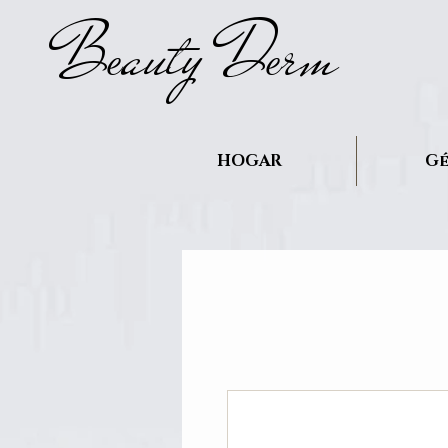
B
auty D
rm
e
e
HOGAR
Gé