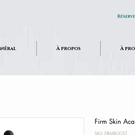
Réserv
néral
À propos
À pr
Firm Skin Aca
SKU: FIRMBOOST