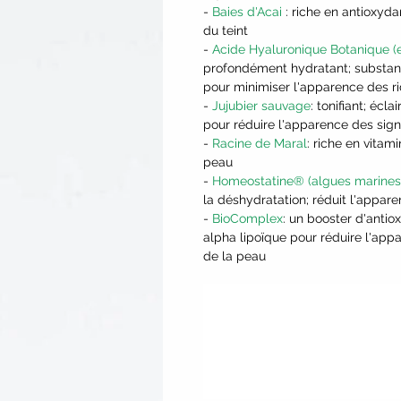
-
Baies d'Acai
: riche en antioxyda
du teint
-
Acide Hyaluronique Botanique (e
profondément hydratant; substance
pour minimiser l'apparence des ri
-
Jujubier sauvage
: tonifiant; écl
pour réduire l'apparence des sign
-
Racine de Maral
: riche en vitam
peau
-
Homeostatine® (algues marines,
la déshydratation; réduit l'appar
-
BioComplex
: un booster d'anti
alpha lipoïque pour réduire l'app
de la peau