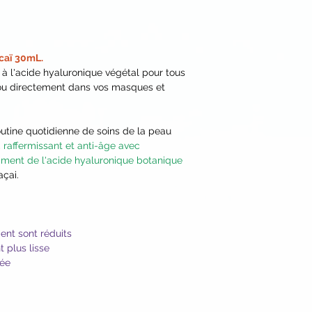
Lecithin*], Vegetabl
- Ou ajoutez 2 à 3 
Lemon Extract, Hors
préalablement émul
Extract, Hops Extra
uniformément sur l
Extract, Sage Extract
- Ou, utilisez le c
caï 30mL.
Extract*, Marine Alg
 à l'acide hyaluronique végétal pour tous
quelques gouttes d
Jujube Extract, Mar
l ou directement dans vos masques et
en mouvements circu
Extract, Marshmall
crème hydratante
Benzoate, Potassiu
Acid, Sodium Salicyl
routine quotidienne de soins de la peau
Biocomplex2™ [Acai
 raffermissant et anti-âge avec
Indian Gooseberry
ment de l'acide hyaluronique botanique
Carrot*, Coconut Wa
açai.
(from Cassava Root)
Coenzyme Q10].
*Certified Organic I
**Biodynamic® ingr
ment sont réduits
Demeter productio
 plus lisse
sée
e