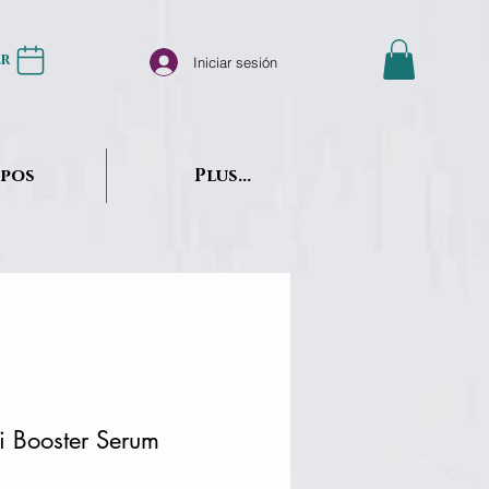
er
Iniciar sesión
opos
Plus...
i Booster Serum