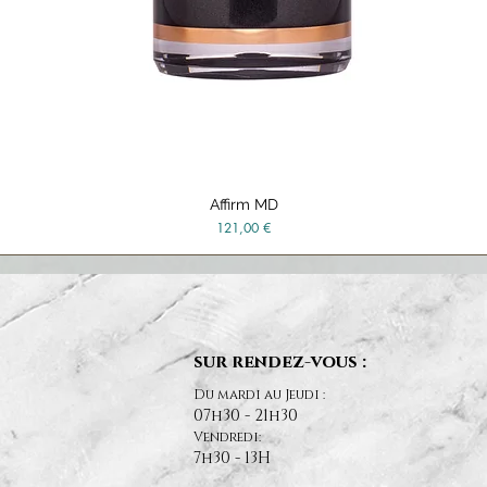
Affirm MD
Vista rápida
Precio
121,00 €
sur rendez-vous :
Du mardi au Jeudi :
07h30 - 21h30
Vendredi:
7h30 - 13H