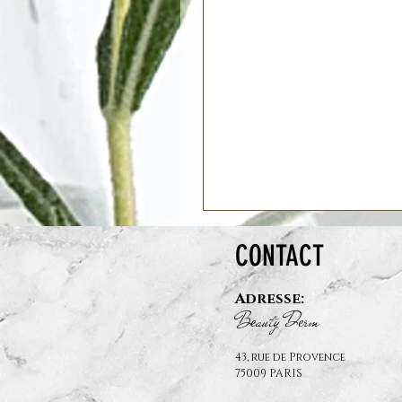
CONTACT
Adresse:
B
auty D
rm
e
e
43, rue de Provence
75009 PARIS