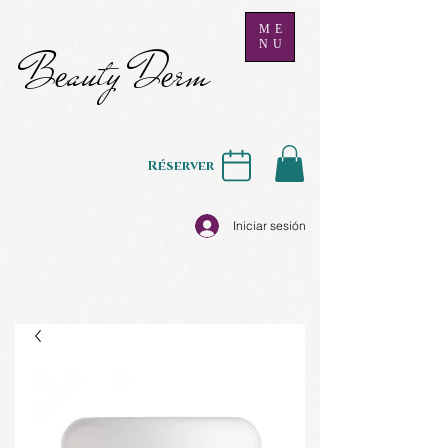
ME
NU
B
auty D
rm
e
e
Réserver
Iniciar sesión