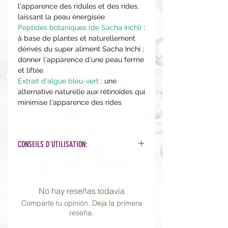
l'apparence des ridules et des rides,
laissant la peau énergisée
Peptides botaniques (de Sacha Inchi)
:
à base de plantes et naturellement
dérivés du super aliment Sacha Inchi ;
donner l'apparence d'une peau ferme
et liftée
Extrait d'algue bleu-vert
: une
alternative naturelle aux rétinoïdes qui
minimise l'apparence des rides
CONSEILS D'UTILISATION:
Le soir, après vos sérums,
appliquez une couche sur
l'ensemble du visage, du cou et du
No hay reseñas todavía
décolleté et laissez agir.
Comparte tu opinión. Deja la primera
Pour une application plus légère,
reseña.
mélangez une petite quantité de