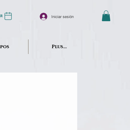
er
Iniciar sesión
opos
Plus...