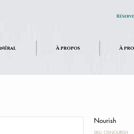
Réserv
néral
À propos
À pr
Nourish
SKU: OSNOURISH