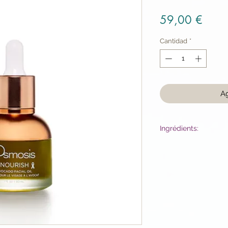
Preci
59,00 €
Cantidad
*
Ag
Ingrédients:
Persea Gratissima 
Oil, Olea Europaea 
Oil, Lavandula Offic
Rhamnoides Oil, Rub
Oil, Rubus Idaeus See
Cananga Odorata Fl
La couleur peut cha
avec le temps. Cela 