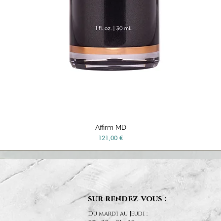
Affirm MD
Vista rápida
Precio
121,00 €
sur rendez-vous :
Du mardi au Jeudi :