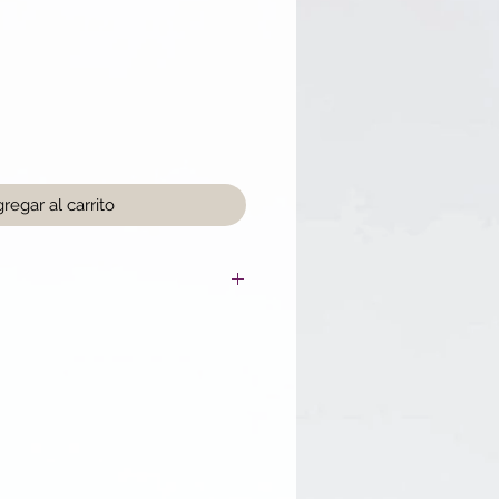
o
regar al carrito
Oil, Simmondsia Chinensis Seed
Fruit Oil, Helianthus Annuus Seed
inalis Flower Oil, Hippophae
us Fruticosus (Blackberry) Seed
d Oil, Citrus Paradisi Peel Oil,
ower Oil, Tocopherol.
nger ou varier naturellement
ne réduit pas l'efficacité du