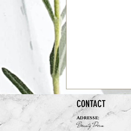
CONTACT
Adresse:
B
auty D
rm
e
e