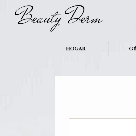
B
auty D
rm
e
e
HOGAR
Gé