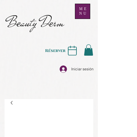
ME
NU
B
auty D
rm
e
e
Réserver
Iniciar sesión