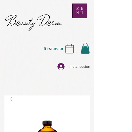
ME
NU
B
auty D
rm
e
e
Réserver
Iniciar sesión