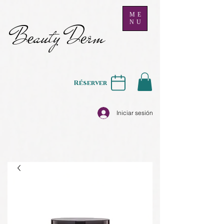
ME
NU
B
auty D
rm
e
e
Réserver
Iniciar sesión