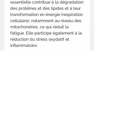
essentielle contribue à la dégradation
des protéines et des lipides et à leur
transformation en énergie (respiration
cellulaire), notamment au niveau des
mitochondries, ce qui réduit la
fatigue. Elle participe également à la
réduction du stress oxydatif et
inflammatoire.
Conseils d'utilisation:
Prendre 2 capsules, 1 à 2 fois par
Ingrédients:
jour.
Il est possible de ressentir une
Thiamine (Thiamine HCL), Riboflavin,
bouffée de chaleur passagère ou
Niacin, Calcium (Calcium Pyruvate)
une sensation de chaleur et de
Magnesium (Magnesium Citrate),
No hay reseñas todavía
picotements dans tout le corps. Ces
Potassium (Potassium
effets disparaîtront progressivement.
Comparte tu opinión. Deja la primera
Bicarbonate/Potassium Citrate),
reseña.
Mise en garde : Ce produit est
Pyruvate (calecim pyruvate),
déconseillé aux femmes enceintes
Proprietary Blend (Tumerica