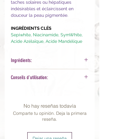
taches solaires ou hépatiques
indésirables et éclaircissent en
douceur la peau pigmentée.
INGRÉDIENTS CLÉS
Sepiwhite, Niacinamide, SymWhite,
Acide Azélaïque, Acide Mandélique
Ingrédients:
Pompe Cuivrée
: Water (Aqua),
Conseils d'utilisation:
Phosphatidylcholine, Niacinamide,
Propanediol, Glycerin, Undecylenoyl
Utilisation
: Agitez. Sur une peau
Phenylalanine, Polyglyceryl-4
propre, traitez les zones pigmentées
Caprate, Butylene Glycol,
matin et/ou soir. Peut s'utiliser sur
No hay reseñas todavía
Aminobutyric Acid, Phenylethyl
tout le visage ou localement.
Resorcinol, Papain, Nonapeptide-1,
Comparte tu opinión. Deja la primera
Poursuivre avec d'éventuels autres
reseña.
Rumex Occidentalis Extract, Methyl
sérums, puis votre crème et
Undecenoyl Leucinate,
protection solaire la journée.
Arctostaphylos Uva Ursi (Bearberry)
Tout d'abord, appliquez 1 pompe de
Dejar una reseña