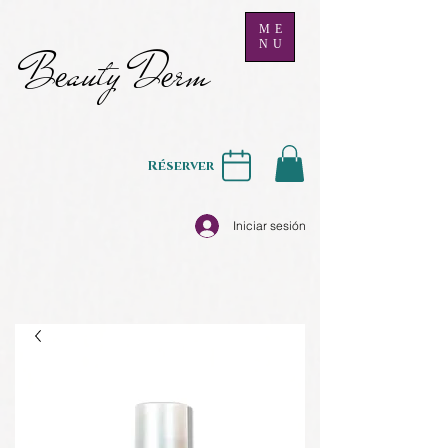
ME
NU
B
auty D
rm
e
e
Réserver
Iniciar sesión