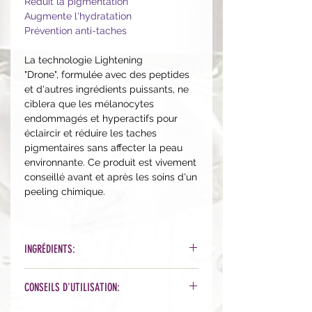
Réduit la pigmentation
Augmente l'hydratation
Prévention anti-taches
La technologie Lightening
"Drone", formulée avec des peptides
et d'autres ingrédients puissants, ne
ciblera que les mélanocytes
endommagés et hyperactifs pour
éclaircir et réduire les taches
pigmentaires sans affecter la peau
environnante. Ce produit est vivement
conseillé avant et après les soins d'un
peeling chimique.
INGRÉDIENTS:
Aqua (Water), Caprylic/Capric
CONSEILS D'UTILISATION:
Triglyceride, Glycerin, Propanediol, Pe
ntylene Glycol, Coco-Caprylate/