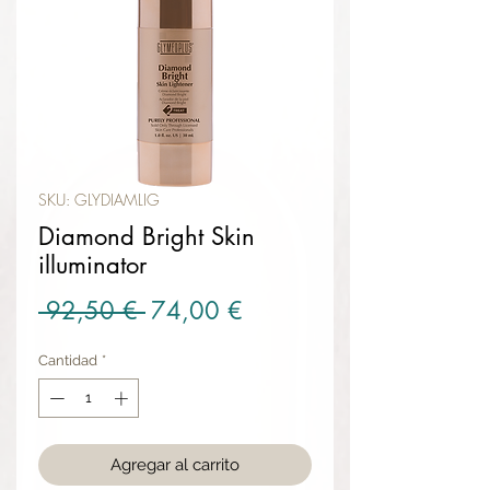
SKU: GLYDIAMLIG
Diamond Bright Skin
illuminator
Precio
Precio de oferta
 92,50 € 
74,00 €
Cantidad
*
Agregar al carrito