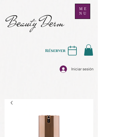
ME
NU
B
auty D
rm
e
e
Réserver
Iniciar sesión