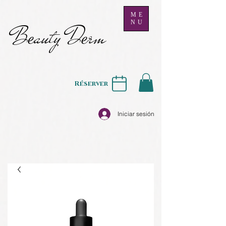
ME
NU
B
auty D
rm
e
e
Réserver
Iniciar sesión