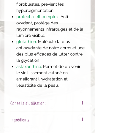
fibroblastes, prévient les
hyperpigmentation.
protech-cell complex
: Anti-
oxydant, protège des
rayonnements infrarouges et de la
lumière visible.
glutathion
: Molécule la plus
antioxydante de notre corps et une
des plus efficaces de lutter contre
la glycation
astaxanthine
: Permet de prévenir
le vieillissement cutané en
améliorant l'hydratation et
l'élasticité de la peau.
Conseils s'utilisation:
La matin, sur peau nettoyée,
Ingrédients:
appliquer 4 à 6 gouttes de sérum sur
le visage et cou (+ 2-3 gouttes pour
Aqua, Ascorbic acid, PEG-7 Glyceryl