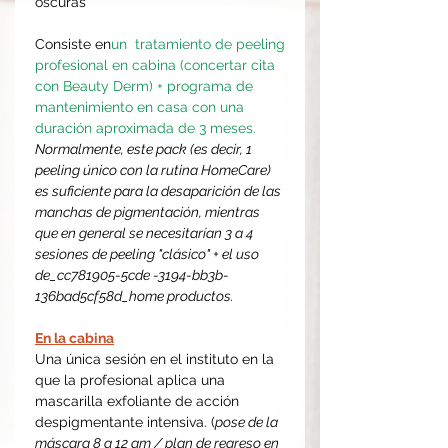
oscuras
Consiste en
un tratamiento de peeling
profesional en cabina (concertar cita
con Beauty Derm) + programa de
mantenimiento en casa con una
duración aproximada de 3 meses.
Normalmente, este pack (es decir, 1
peeling único con la rutina HomeCare)
es suficiente para la desaparición de las
manchas de pigmentación, mientras
que en general se necesitarían 3 a 4
sesiones de peeling "clásico" + el uso
de_cc781905-5cde -3194-bb3b-
136bad5cf58d_home productos.
En la cabina
Una única sesión en el instituto en la
que la profesional aplica una
mascarilla exfoliante de acción
despigmentante intensiva. (
pose de la
máscara 8 a 12 am / plan de regreso en