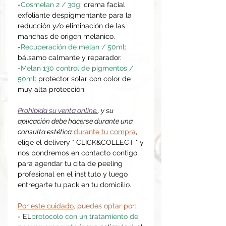
-
Cosmelan 2 / 30g
: crema facial
exfoliante despigmentante para la
reducción y/o eliminación de las
manchas de origen melánico.
-
Recuperación de melan / 50ml
:
bálsamo calmante y reparador.
-
Melan 130 control de pigmentos /
50ml
: protector solar con color de
muy alta protección.
Prohibida su venta online.
, y su
aplicación debe hacerse durante una
consulta estética
:
durante tu compra
,
elige el delivery " CLICK&COLLECT " y
nos pondremos en contacto contigo
para agendar tu cita de peeling
profesional en el instituto y luego
entregarte tu pack en tu domicilio.
Por este cuidado
, puedes optar por:
- EL
protocolo con un tratamiento de