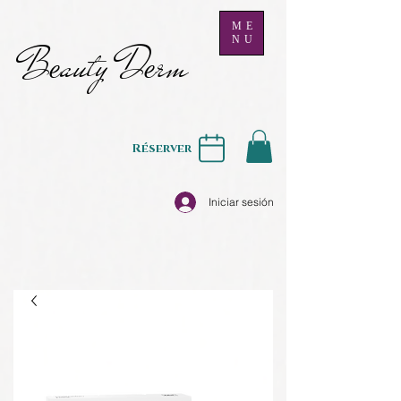
ME
NU
B
auty D
rm
e
e
Réserver
Iniciar sesión