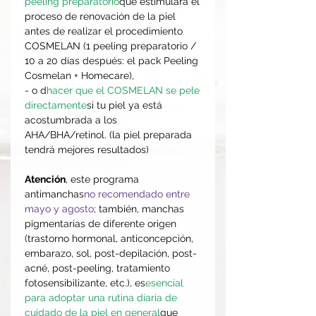
peeling preparatorio
que estimulará el
proceso de renovación de la piel
antes de realizar el procedimiento
COSMELAN (1 peeling preparatorio /
10 a 20 días después: el pack Peeling
Cosmelan + Homecare),
- o d
hacer que el COSMELAN se pele
directamente
si tu piel ya está
acostumbrada a los
AHA/BHA/retinol. (la piel preparada
tendrá mejores resultados)
Atención
, este programa
antimanchas
no recomendado entre
mayo y agosto
; también, manchas
pigmentarias de diferente origen
(trastorno hormonal, anticoncepción,
embarazo, sol, post-depilación, post-
acné, post-peeling, tratamiento
fotosensibilizante, etc.), es
esencial
para adoptar una rutina diaria de
cuidado de la piel en general
que