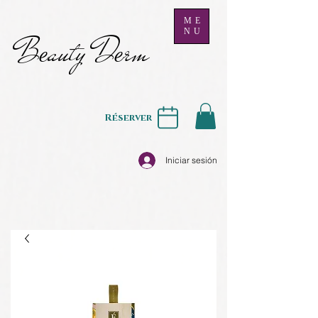
ME
NU
B
auty D
rm
e
e
Réserver
Iniciar sesión