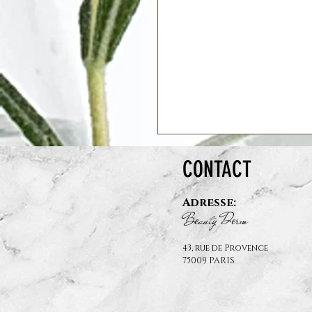
CONTACT
Adresse:
B
auty D
rm
e
e
43, rue de Provence
75009 PARIS