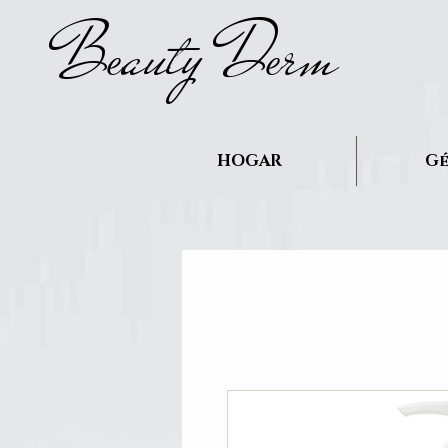
B
auty D
rm
e
e
HOGAR
Gé