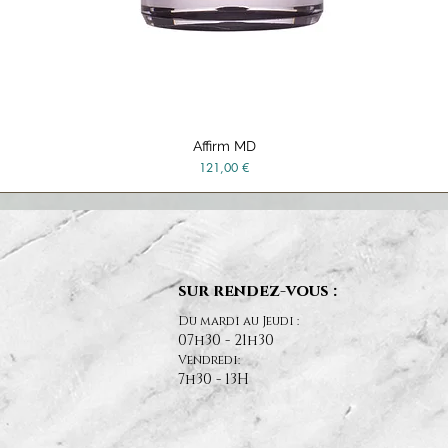
Affirm MD
Vista rápida
Precio
121,00 €
sur rendez-vous :
Du mardi au Jeudi :
07h30 - 21h30
Vendredi:
7h30 - 13H