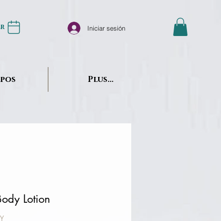
er
Iniciar sesión
opos
Plus...
ody Lotion
Y