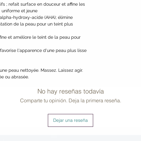
fs ; refait surface en douceur et affine les
Caesalpinia Spinos
, uniforme et jeune
and Nectarine Aroma
l'alpha-hydroxy-acide (AHA); élimine
Isopentyldiol, Benzy
tation de la peau pour un teint plus
Behenyl Alcohol, D
Benzoate, Potassiu
ffine et améliore le teint de la peau pour
[Euterpe Oleracea (
Malpighia Glabra (B
 favorise l'apparence d'une peau plus lisse
Officinalis (Indian 
(Baobab)*, Myrciar
Carota Sativa (Carr
 une peau nettoyée. Massez. Laissez agir.
Water*, Lycium Barb
ée ou abrasée.
Starch (from Cassav
Lipoic Acid) and Ub
No hay reseñas todavía
*Certified Organic I
Comparte tu opinión. Deja la primera reseña.
Dejar una reseña