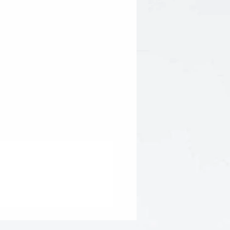
a (Tara Tree) Gum, Mangosteen
tic Extract, Algin, Carbomer,
l Alcohol, Arachidyl Alcohol,
ehydroacetic Acid, Sodium
m Sorbate, Biocomplex2™
Acai)*, Citrus Limon (Lemon)*,
arbados Cherry)*, Emblica
Gooseberry)*, Adansonia Digitata
ia Dubia (Camu Camu)*, Daucus
ot)*, Cocos Nucifera (Coconut)
arum (Goji) Berry*, Tapioca
a Root)*, Thioctic Acid (Alpha
iquinone (Coenzyme Q10)].
ngredient