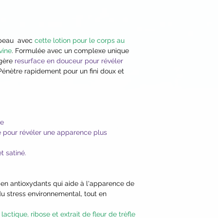
(Seabuckthorn) Berry
Flower Oil*, Helia
Oil*, Prunus Armenia
Calendula Officinali
e peau avec
cette lotion pour le corps au
Millefolium (Yarrow)
vine
. Formulée avec un complexe unique
Clover) Flower Extr
gère
resurface en douceur pour révéler
(Echinacea) Root Ext
 Pénètre rapidement pour un fini doux et
(Rosemary) Leaf Extr
Tocopherol (Vitamin
Glucoside], Glyceryl
Vegetable Glycerin*
Caprylic/Capric Trig
ée
Undecane, Tridecane
e pour révéler une apparence plus
Germ Oil*, Vitis Vini
Mangostana (Mangost
t satiné.
Officinale (Ginger) 
(Red Clover) Flower
e en antioxydants qui aide à l'apparence de
Berry Extract, Vacc
u stress environnemental, tout en
Fruit Extract, Vaccini
Extract, Ribose (fro
actique, ribose et extrait de fleur de trèfle
Panthenol (Provitam